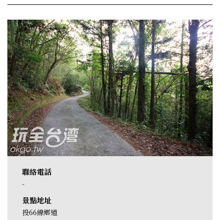
聯絡電話
-
景點地址
投66線鄉道