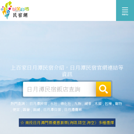
上百家日月潭民宿介紹，日月潭民宿官網連結等
資訊
熱門查詢：
日月潭民宿
,
水社
,
德化社
,
九族
,
湖景
,
木屋
,
包棟
,
寵物
,
便宜
,
露營
,
面湖
,
日月潭住宿
,
日月潭纜車
☆ 南投日月潭門票優惠套票(海陸.陸空.海空）多種選擇