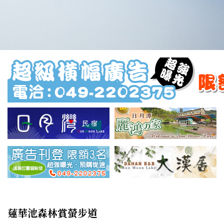
蓮華池森林賞螢步道