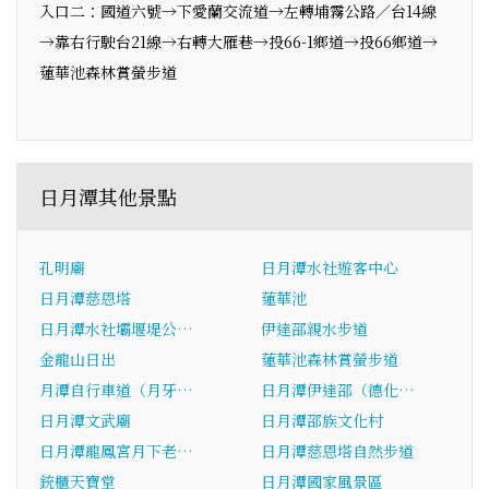
入口二：國道六號→下愛蘭交流道→左轉埔霧公路／台14線
→靠右行駛台21線→右轉大雁巷→投66-1鄉道→投66鄉道→
蓮華池森林賞螢步道
日月潭其他景點
孔明廟
日月潭水社遊客中心
日月潭慈恩塔
蓮華池
日月潭水社壩堰堤公…
伊達邵親水步道
金龍山日出
蓮華池森林賞螢步道
月潭自行車道（月牙…
日月潭伊達邵（德化…
日月潭文武廟
日月潭邵族文化村
日月潭龍鳳宮月下老…
日月潭慈恩塔自然步道
銃櫃天寶堂
日月潭國家風景區