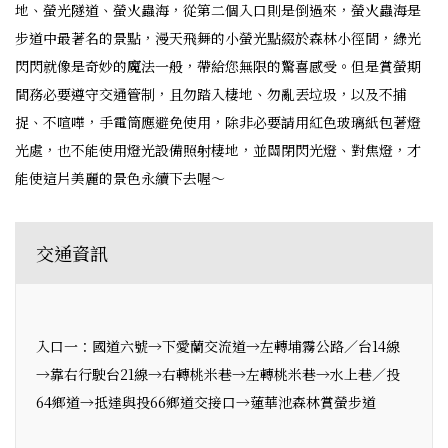
地、螢光隧道、螢火蟲海，從第二個入口則是倒過來，螢火蟲海是
步道中最著名的景點，漫天飛舞的小螢光點綴於森林小徑間，綠光
閃閃就像是奇妙的魔法一般，帶給您無限的驚喜感受。但是賞螢期
間務必要遵守交通管制，且勿踏入棲地、勿亂丟垃圾，以及不捕
捉、不喧嘩，手電筒應避免使用，除非必要請用紅色玻璃紙包著燈
光處，也不能使用燈光設備照射棲地，並關閉閃光燈、對焦燈，才
能使這片美麗的景色永續下去喔～
交通資訊
入口一：國道六號→下愛蘭交流道→左轉埔霧公路／台14線
→靠右行駛台21線→右轉桃米巷→左轉桃米巷→水上巷／投
64鄉道→抵達與投66鄉道交接口→蓮華池森林賞螢步道