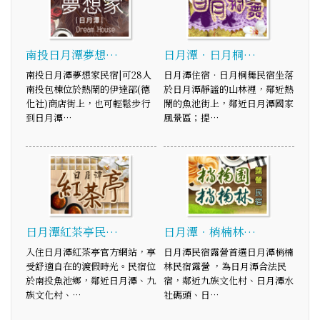
南投日月潭夢想…
日月潭‧日月桐…
南投日月潭夢想家民宿|可28人
日月潭住宿‧日月桐舞民宿坐落
南投包棟位於熱鬧的伊達邵(德
於日月潭靜謐的山林裡，鄰近熱
化社)商店街上，也可輕鬆步行
鬧的魚池街上，鄰近日月潭國家
到日月潭…
風景區；提…
日月潭紅茶亭民…
日月潭．梢楠林…
入住日月潭紅茶亭官方網站，享
日月潭民宿露營首選日月潭梢楠
受舒適自在的渡假時光。民宿位
林民宿露營 ，為日月潭合法民
於南投魚池鄉，鄰近日月潭、九
宿，鄰近九族文化村、日月潭水
族文化村、…
社碼頭、日…