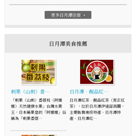
更多日月潭住宿
arrow_right
日月潭美食推薦
刺果（山刺）番…
日月潭‧靚品紅…
「刺果（山刺）番荔枝（阿娜
日月潭紅茶‧靚品紅茶（育正紅
娜）天然健康水果」台灣水果
茶），位於日月潭伊達邵商圈，
王，日本稱果皇的「阿娜娜」俗
主要販售南投特產、日月潭特
稱為「刺果番荔…
產、日月潭紅…