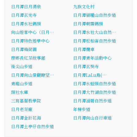
日月潭日月湧泉
九族文化村
日月潭玄光寺
日月潭貓囒山自然步道
日月潭水社碼頭
日月潭朝霧碼頭
向山遊客中心（日月…
日月潭水社大山自然…
日月潭特色遊學中心
日月潭松柏崙自然步道
日月潭梅荷園
日月潭纜車
廖鄉長紅茶故事館
日月潭青年活動中心
後尖山步道
日月潭玄奘寺
日月潭向山景觀瞭望…
日月潭LaLu島(…
青龍山步道
日月潭水蛙頭自然步道
頭社水庫
日月潭大竹湖自然步道
三育基督教學院
日月潭涵碧自然步道
日月老茶廠
年梯步道
日月潭金針花海
日月潭向山自行車道
日月潭土亭仔自然步道