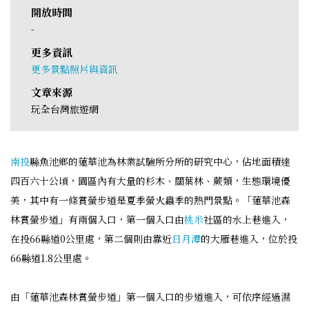
開放時間
-
更多資訊
更多景點照片與資訊
文章來源
玩全台灣旅遊網
南投
縣魚池鄉的蓮華池為林業試驗所分所的研究中心，佔地面積達
四百六十公頃，園區內有大量的杉木、闊葉林、蕨類，生態環境優
美，其中有一條賞螢步道是夏季螢火蟲季的熱門景點。「蓮華池森
林賞螢步道」有兩個入口，第一個入口由
桃米
社區的水上巷進入，
在投66縣道0公里處，第二個則由靠近
日月潭
的大雁巷進入，位於投
66縣道1.8公里處。
由「蓮華池森林賞螢步道」第一個入口的步道進入，可依序經過濕