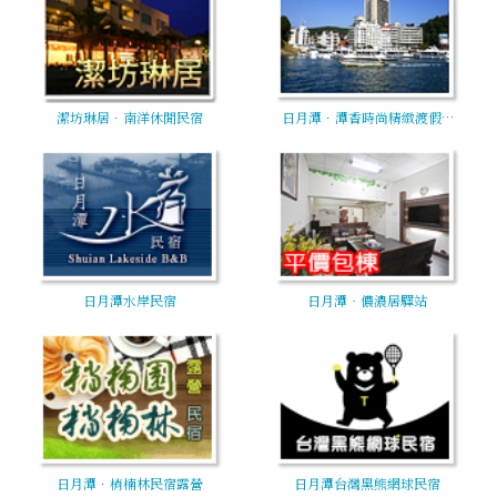
潔坊琳居．南洋休閒民宿
日月潭．潭香時尚精緻渡假…
日月潭水岸民宿
日月潭‧儂濃居驛站
日月潭．梢楠林民宿露營
日月潭台灣黑熊網球民宿