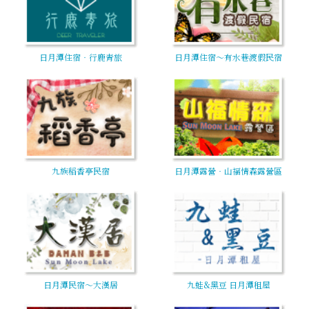
日月潭住宿‧行鹿青旅
日月潭住宿～有水巷渡假民宿
九族稻香亭民宿
日月潭露營‧山福情森露營區
日月潭民宿～大漢居
九蛙&黑豆 日月潭租屋