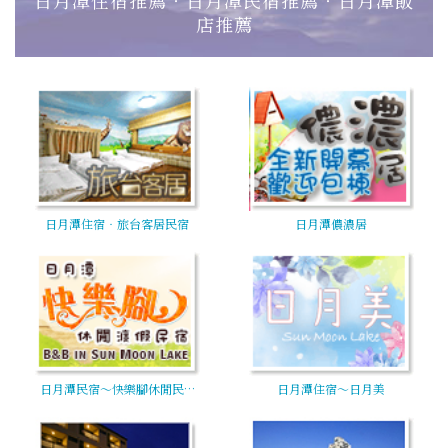
店推薦
日月潭住宿‧旅台客居民宿
日月潭儂濃居
日月潭民宿～快樂腳休閒民…
日月潭住宿～日月美