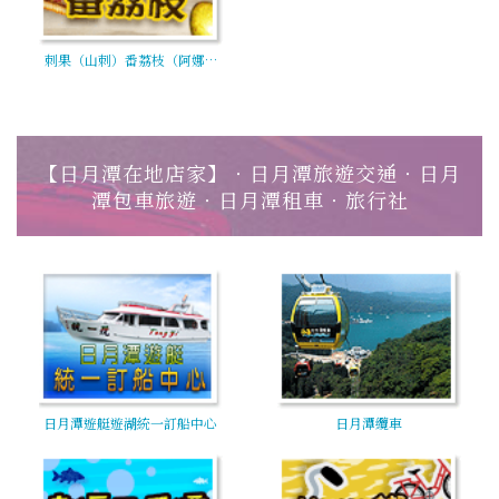
刺果（山刺）番荔枝（阿娜…
【日月潭在地店家】‧日月潭旅遊交通‧日月
潭包車旅遊‧日月潭租車‧旅行社
日月潭遊艇遊湖統一訂船中心
日月潭纜車