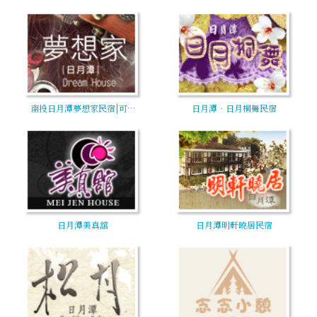
南投日月潭夢想家民宿|可…
日月潭‧日月桐舞民宿
日月潭美真舘
日月潭明軒曉居民宿