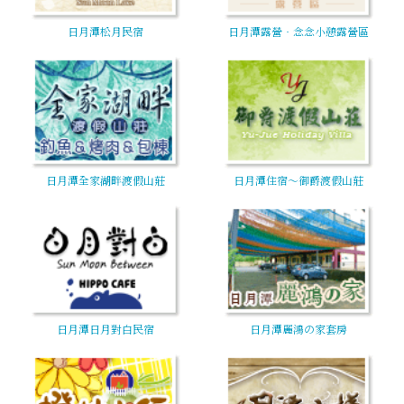
日月潭松月民宿
日月潭露營‧念念小憩露營區
日月潭全家湖畔渡假山莊
日月潭住宿～御爵渡假山莊
日月潭日月對白民宿
日月潭麗鴻の家套房