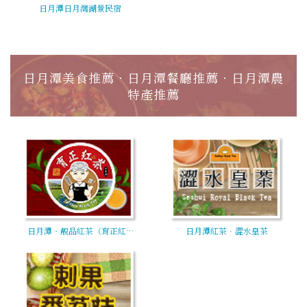
日月潭日月灣湖景民宿
日月潭美食推薦‧日月潭餐廳推薦‧日月潭農
特產推薦
日月潭‧靚品紅茶（育正紅…
日月潭紅茶．澀水皇茶