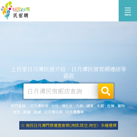
上百家日月潭民宿介紹，日月潭民宿官網連結等
資訊
熱門查詢：
日月潭民宿
,
水社
,
德化社
,
九族
,
湖景
,
木屋
,
包棟
,
寵物
,
便宜
,
露營
,
面湖
,
日月潭住宿
,
日月潭纜車
☆ 南投日月潭門票優惠套票(海陸.陸空.海空）多種選擇