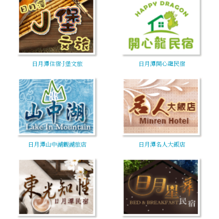
日月潭住宿·J堡文旅
日月潭開心龍民宿
日月潭山中湖觀湖旅店
日月潭名人大飯店