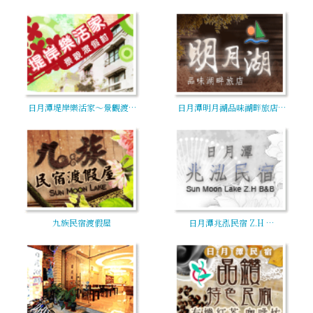
日月潭堤岸樂活家～景觀渡…
日月潭明月湖品味湖畔旅店…
九族民宿渡假屋
日月潭兆泓民宿 Z.H …