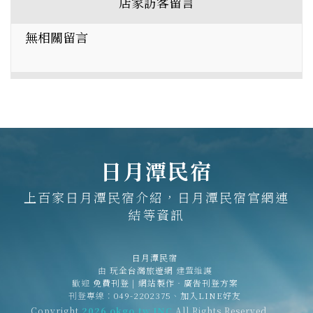
店家訪客留言
無相關留言
日月潭民宿
上百家日月潭民宿介紹，日月潭民宿官網連
結等資訊
日月潭民宿
由
玩全台灣旅遊網
建置維護
歡迎
免費刊登
|
網站製作‧廣告刊登方案
刊登專線：
049-2202375
、
加入LINE好友
Copyright
2026 okgo.tw INC
All Rights Reserved.