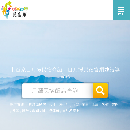
上百家日月潭民宿介紹，日月潭民宿官網連結等
資訊
熱門查詢：
日月潭民宿
,
水社
,
德化社
,
九族
,
湖景
,
木屋
,
包棟
,
寵物
,
便宜
,
露營
,
面湖
,
日月潭住宿
,
日月潭纜車