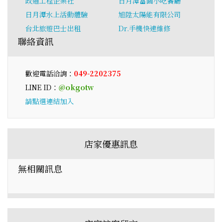
政通工程企業社
日月潭富園小吃餐廳
日月潭水上活動體驗
旭陞太陽能有限公司
台北旅遊巴士出租
Dr.手機快速維修
聯絡資訊
歡迎電話洽詢：
049-2202375
LINE ID：
@okgotw
請點選連結加入
店家優惠訊息
無相關訊息