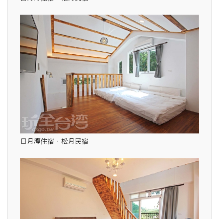
日月潭住宿‧松月民宿