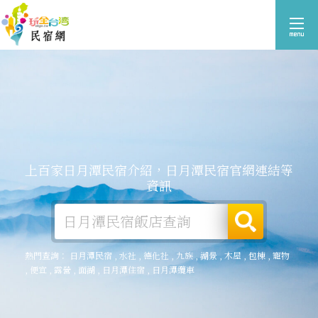
上百家日月潭民宿介紹，日月潭民宿官網連結等
資訊
熱門查詢：
日月潭民宿
,
水社
,
德化社
,
九族
,
湖景
,
木屋
,
包棟
,
寵物
,
便宜
,
露營
,
面湖
,
日月潭住宿
,
日月潭纜車