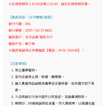
※訂房時間早上10:00至晚上10:00，請於訂房時間來電。
【匯款資訊－ATM轉帳/匯款】
銀行代碼：006
銀行帳號：5595-765-574805
匯款銀行：合作金庫 埔里分行
匯款戶名：賴子泰
※匯款後請務必來電確認【電話：0936-316048】。
【注意事項】
禁止攜帶寵物。
室內全面禁止酒、吸煙、嚼檳榔。
個人貴重物品請隨身攜帶並妥善保管，如有遺失恕不負
責。
入住時請出示身分證件以供登記，並請繳清餘款。
晚間10：00過後請降低音量，勿大聲喧嘩，以維護社區