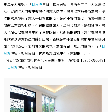
更是令人驚艷。「
日月潭
住宿‧松月民宿」內備有二至四人套房以
及可容納六人的樓中樓房型供旅人選擇，房內以木造裝潢為主，溫
潤的氣息撫慰了旅人平日繁忙的心，帶來幸福的溫度；衛浴空間以
簡約工業風格打造，不羈的氛圍讓人可全然地放鬆，解放疲憊。主
人也貼心地在房內規劃了景觀陽台，無遮蔽的視野，讓您在房內便
能欣賞到綠意盎然的綿延山巒，夜晚帶杯小酒就能邊觀星賞月邊與
旅伴閒聊談心，無拘慵懶的氣氛，為旅程留下難忘的回憶，而「
日
月潭
住宿‧松月民宿」也成為您回憶中不可或缺的一角。
倘若您對旅途或行程有任何疑問，歡迎直接電洽【0936-316048】
「
日月潭
住宿‧松月民宿」