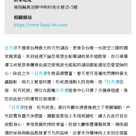
南投縣魚池鄉中明村有水巷35-5號
相關網站
https://www.luna-tw.com
日月潭
不僅是台灣最大的天然湖泊，更是全台唯一水陸空三棲的國
家風景區，來到這裡不論您是想坐船環湖或是步道散策、自行車環
潭又或是搭乘纜車由高空俯視波光粼粼的湖泊都能滿足您愛冒險的
心！除此之外，
日月潭
生態資源豐富，春天更可見遍地閃爍的螢火
蟲蹤影，與天上繁星呼應，形成浪漫動人的夜晚，而「
日月潭
住
宿‧松月民宿」便位在距離
日月潭
遊客中心只需７分鐘車程處，是
您到此旅行的優質住宿選擇。
「
日月潭
住宿‧松月民宿」潔白外觀在綠意擁抱之下更顯耀眼，戶
外設置有露天休憩區，園藝造景加上木棧板鋪地，讓人在此可自在
放鬆身心，享受微風吹拂的幸福。民宿大廳佈置優雅氣質，精挑細
選的傢俱與飾品散發著不凡的品味，沿著木作樓梯向上來到住宿區