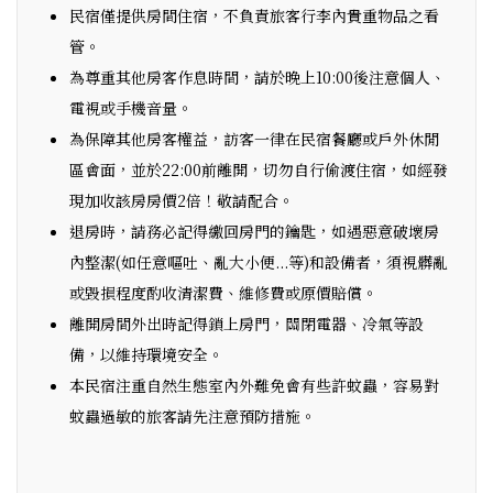
民宿僅提供房間住宿，不負責旅客行李內貴重物品之看
管。
為尊重其他房客作息時間，請於晚上10:00後注意個人、
電視或手機音量。
為保障其他房客權益，訪客一律在民宿餐廳或戶外休閒
區會面，並於22:00前離開，切勿自行偷渡住宿，如經發
現加收該房房價2倍！敬請配合。
退房時，請務必記得繳回房門的鑰匙，如遇惡意破壞房
內整潔(如任意嘔吐、亂大小便...等)和設備者，須視髒亂
或毀損程度酌收清潔費、維修費或原價賠償。
離開房間外出時記得鎖上房門，關閉電器、冷氣等設
備，以維持環境安全。
本民宿注重自然生態室內外難免會有些許蚊蟲，容易對
蚊蟲過敏的旅客請先注意預防措施。