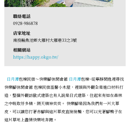
聯絡電話
0928-986878
店家地址
南投縣魚池鄉大雁村大雁巷33之3號
相關網站
https://happy.okgo.tw/
日月潭
包棟民宿～快樂腳休閒會館
日月潭
包棟~從寧靜閒逸裡尋找
快樂腳休閒會館 包棟民宿溫馨小木屋，裡頭與外觀全是進口材料打
造，整個外觀訪歐式建築也有人說是日式建築，住起來有如在森林
之中吸取芬多精，隔天精神奕奕。 快樂腳是因為我們有一片大草
皮，可以讓您打著赤腳與這片草皮直接接觸，您可以光著腳鴨子在
這片草地上盡情快樂地奔跑。