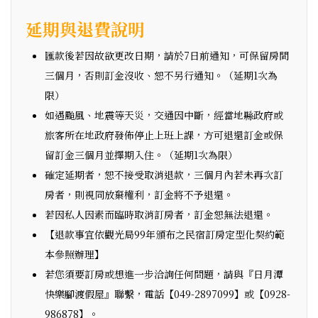
延期與退費說明
匯款後若因故欲更改日期，請於7日前通知，可保留房間
三個月，否則訂金沒收、恕不另行通知。（延期1次為
限）
如遇颱風、地震等天災，交通因中斷，經當地縣政府或
旅客所在地政府發佈停止上班上課，方可退還訂金或保
留訂金三個月並擇期入住。（延期1次為限）
確定延期者，恕不接受取消退款，三個月內若未再次訂
房者，則視同放棄權利，訂金將不予退還。
若因私人因素而臨時取消訂房者，訂金恕無法退還。
【退款事宜依觀光局99年頒布之民宿訂房定型化契約範
本參照辦理】
若您須要訂房或想進一步洽詢任何問題，請與『日月潭
快樂腳渡假屋』聯繫，電話【049-2897099】或【0928-
986878】。