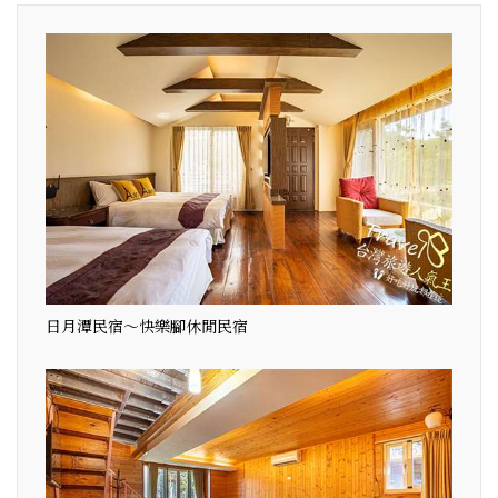
日月潭民宿～快樂腳休閒民宿