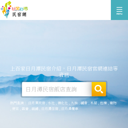
上百家日月潭民宿介紹，日月潭民宿官網連結等
資訊
熱門查詢：
日月潭民宿
,
水社
,
德化社
,
九族
,
湖景
,
木屋
,
包棟
,
寵物
,
便宜
,
露營
,
面湖
,
日月潭住宿
,
日月潭纜車