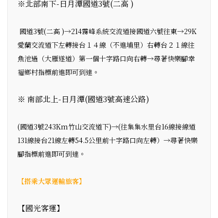
※北部南下-日月潭國道3號(二高 )
國道3號(二高 )→214霧峰系統交流道接國道六號往東→29K
愛蘭交流道下左轉接台１４線（不進埔里）右轉台２１線往
魚池過（大雁遂道）第一個十字路口向右轉→尋著快樂腳幸
福鄉村指標前進即可到達。
※ 南部北上-日月潭(國道3號高速公路)
(國道3號243Km竹山交流道下)→(往集集水里台16線接線道
131線接台21線左轉54.5公里前十字路口向左轉）→尋著快樂
腳指標前進即可到達。
【搭乘大眾運輸旅客】
【國光客運】