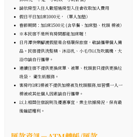
請依房型入住人數超過房型入住會收取加人費用
假日平日加1床1000元，（單人加墊）
春節期間：加1床1500元 (含早餐、加床墊、枕頭 棉被）
※本民宿不是所有房間都能加床喔！
日月潭快樂腳渡假屋是合格環保旅宿，敬請攜帶個人備
品。民宿提供洗髮精、沐浴乳、小毛巾以及吹風機，大
浴巾請自行攜帶。
連續住宿不提供更換床單、被單、枕頭套只提供更換垃
圾袋， 衛生紙服務。
客房均1床1棉被不提供加棉被及枕頭服務,如習慣一人一
棉被或其他個人因素請自行攜帶。
以上相關住宿說明及優惠事宜，業主依據房況，保有最
後確認權利。
匯款資訊－ATM轉帳/匯款