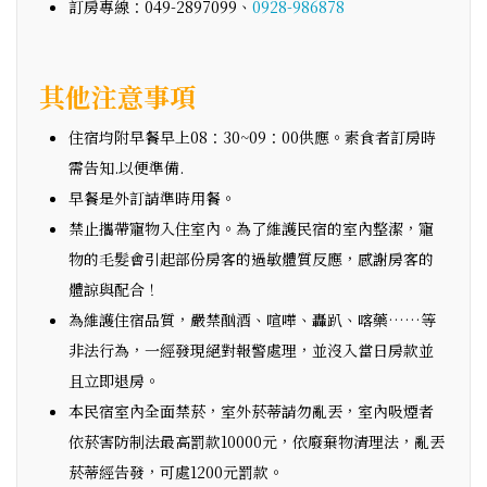
訂房專線：049-2897099、
0928-986878
其他注意事項
住宿均附早餐早上08：30~09：00供應。素食者訂房時
需告知.以便準備.
早餐是外訂請準時用餐。
禁止攜帶寵物入住室內。為了維護民宿的室內整潔，寵
物的毛髮會引起部份房客的過敏體質反應，感謝房客的
體諒與配合！
為維護住宿品質，嚴禁酗酒、喧嘩、轟趴、喀藥……等
非法行為，一經發現絕對報警處理，並沒入當日房款並
且立即退房。
本民宿室內全面禁菸，室外菸蒂請勿亂丟，室內吸煙者
依菸害防制法最高罰款10000元，依廢棄物清理法，亂丟
菸蒂經告發，可處1200元罰款。