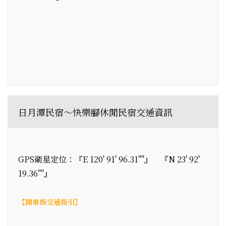
日月潭民宿～快樂腳休閒民宿交通資訊
GPS衛星定位：『E 120' 91' 96.31""』 『N 23' 92'
19.36""』
【開車族交通指引】