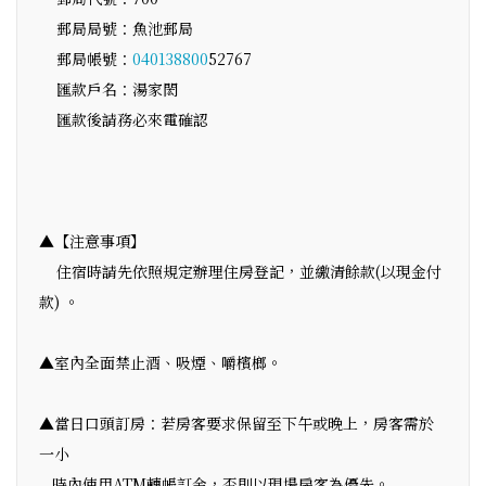
郵局局號：魚池郵局
郵局帳號：
040138800
52767
匯款戶名：湯家閎
匯款後請務必來電確認
▲【注意事項】
住宿時請先依照規定辦理住房登記，並繳清餘款(以現金付
款) 。
▲室內全面禁止酒、吸煙、嚼檳榔。
▲當日口頭訂房：若房客要求保留至下午或晚上，房客需於
一小
時內使用ATM轉帳訂金，否則以現場房客為優先。