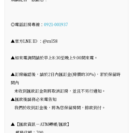
◎電話訂房專線：
0921-001937
▲官方LNE ID ：@ml58
▲如來電詢問請於早上8:30至晚上9:00間來電。
▲訂房確認後，請於2日內匯訂金(房價的30%)，若於保留時
間內
未收到匯款訂金則將取消訂房，並且不另行通知。
▲匯款後請務必來電告知
我們於收到訂金後，將為您保留房間，餘款到付。
▲【匯款資訊－ATM轉帳/匯款】
郵局代號：700