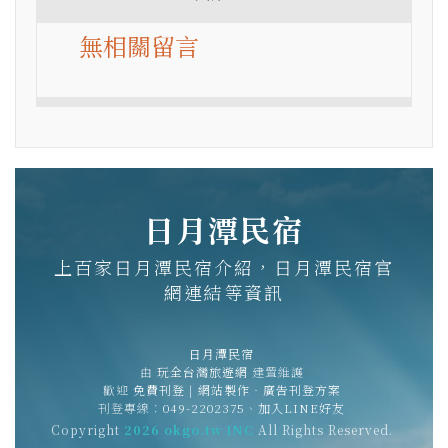
無相關留言
日月潭民宿
上百家日月潭民宿介紹，日月潭民宿官
網連結等資訊
日月潭民宿
由
玩全台灣旅遊網
建置維護
歡迎
免費刊登
|
網站製作‧廣告刊登方案
刊登專線：
049-2202375
、
加入LINE好友
Copyright
2026 okgo.tw INC
All Rights Reserved.