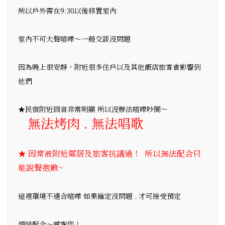
所以戶外需在9:30以後移置室內
室內不可大聲喧嘩～一般交談沒問題
因為晚上很安靜，附近很多住戶以及其他飯店旅客會影響到
他們
★民宿附近回音非常明顯 所以沒辦法喧嘩吵鬧～
無法烤肉 . 無法唱歌
★ 因常被附近鄰居及旅客抗議過！ 所以無法配合只
能說聲抱歉~
這裡環境不適合喧嘩 如果確定沒問題 . 才可接受預定
煩請配合～感謝您！