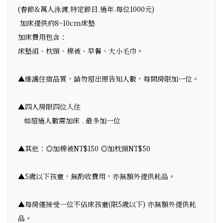
(春節&萬人泳渡.特定節日.過年.每位1000元)
加床提供約8~10cm床墊
加床費用包含：
床墊組、枕頭、棉被、早餐、大小毛巾。
▲維護住宿品質，請勿超出原告知人數，每間房限加一位。
▲四人房限四位入住
如超過人數需加床 . 最多加一位
▲其他：◎加棉被NT$150 ◎加枕頭NT$50
▲5歲以下孩童，無酌收費用，亦無額外提供耗品。
▲每房僅接受一位不佔床孩童(限5歲以下) 亦無額外提供耗
品。