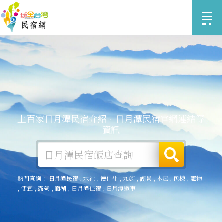
上百家日月潭民宿介紹，日月潭民宿官網連結等
資訊
熱門查詢：
日月潭民宿
,
水社
,
德化社
,
九族
,
湖景
,
木屋
,
包棟
,
寵物
,
便宜
,
露營
,
面湖
,
日月潭住宿
,
日月潭纜車