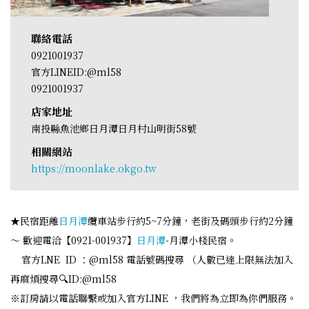
聯絡電話
0921001937
官方LINEID:@ml58
0921001937
店家地址
南投縣魚池鄉日月潭日月村山明街58號
相關網站
https://moonlake.okgo.tw
★民宿距離
日月潭
纜車站步行約5~7分鐘，老街及碼頭步行約2分鐘
～ 歡迎電洽【0921-001937】
日月潭
-月潭小棧民宿。
官方LNE ID ：@ml58 電話號碼搜尋 （人數已達上限無法加入
再麻煩搜尋🔍ID:@ml58
※訂房請以電話聯繫或加入官方LINE ，我們將為立即為你們服務。