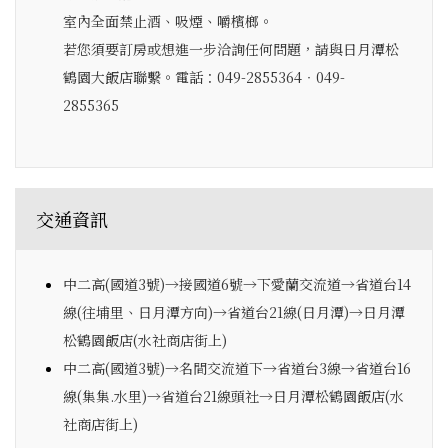
室內全面禁止酒、吸煙、嚼檳榔。
若您須要訂房或想進一步洽詢任何問題，請與日月潭松
鶴園大飯店聯繫。電話：049-2855364‧049-
2855365
交通資訊
中二高(國道3號)→接國道6號→下愛蘭交流道→省道台14
線(往埔里、日月潭方向)→省道台21線(日月潭)→日月潭
松鶴園飯店(水社商店街上)
中二高(國道3號)→名間交流道下→省道台3線→省道台16
線(集集.水里)→省道台21線頭社→日月潭松鶴園飯店(水
社商店街上)