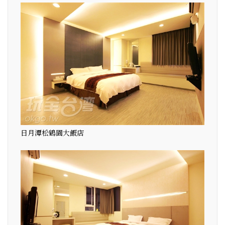
日月潭松鶴園大飯店