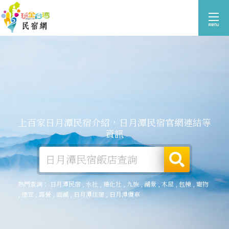
上百家日月潭民宿介紹，日月潭民宿官網連結等
資訊
熱門查詢：
日月潭民宿
,
水社
,
德化社
,
九族
,
湖景
,
木屋
,
包棟
,
寵物
,
便宜
,
露營
,
面湖
,
日月潭住宿
,
日月潭纜車