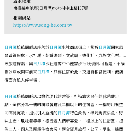
店家地址
南投縣魚池鄉(日月潭)水社村中山路137號
相關網站
https://www.song-he.com.tw
日月潭
松鶴園飯店座落於
日月潭
水社商店街上，鄰近
日月潭
國家風
景區管理處、水社壩、朝霧碼頭、文武廟、德化社、九族文化村......
等旅遊據點，與
日月潭
水社遊客中心僅需步行1分鐘即可抵達，不論
搭公車或開車前來
日月潭
，只要住宿於此，交通皆相當便利，飯店
後面有私人停車場！
日月潭
松鶴園飯店以簡約現代的建築，打造旅客最佳的休憩駐足
點，全館分為一樓的精緻餐廳及二樓以上的住宿區，一樓的用餐空
間高挑寬敞，提供引人垂涎的
日月潭
特色飲食，舉凡現流活魚、野
味山產、風味餐等等，極受遊人們所喜愛，二樓以上的住宿區，提
供二人、四人及團體住宿套房，適合蜜月旅行、公司、學生、機關