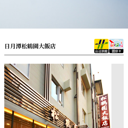
日月潭松鶴園大飯店