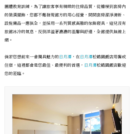
團體教育訓練，為了讓旅客享有精緻的住房品質，從樓梯到套房內
的裝潢擺飾，您都不難發現館方的用心經營，間間套房潔淨清新、
設施備品一應俱全，並採用一系列質感高雅的傢飾寢具，這兒沒有
旅館冰冷的氣息，反倒洋溢著濃濃的溫馨與舒適，全館提供無線上
網。
倘若您想前來一會獨具魅力的
日月潭
，在
日月潭
松鶴園飯店用餐或
住宿，這裡都會是您最佳、最便利的首選，
日月潭
松鶴園飯店歡迎
您的蒞臨。