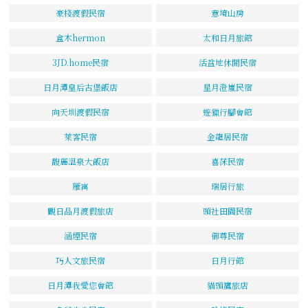
豪棧渡假民宿
意境山房
盒木hermon
太和日月旅館
3JD.home民宿
活盆地休閒民宿
日月潭皇后古堡飯店
星月澄嵐民宿
向天圳渡假民宿
遊獵行腳會館
萊客民宿
金龍居民宿
馥麗溫泉大飯店
喜莯民宿
雁寓
瑞居行旅
觀日品月渡假旅店
頭社田園民宿
涵煙民宿
御尊民宿
巧人文旅民宿
日月行館
日月潭我愛您會館
貓頭鷹旅店