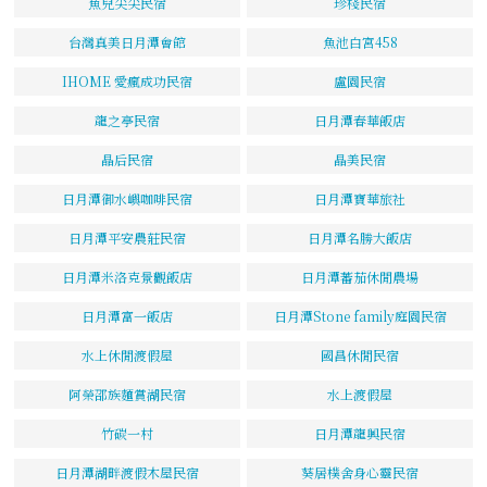
魚兒尖尖民宿
珍棧民宿
台灣真美日月潭會館
魚池白宮458
IHOME 愛瘋成功民宿
盧園民宿
龍之亭民宿
日月潭春華飯店
晶后民宿
晶美民宿
日月潭御水嶼咖啡民宿
日月潭寶華旅社
日月潭平安農莊民宿
日月潭名勝大飯店
日月潭米洛克景觀飯店
日月潭蕃茄休閒農場
日月潭富一飯店
日月潭Stone family庭園民宿
水上休閒渡假屋
國昌休閒民宿
阿榮邵族麵賞湖民宿
水上渡假屋
竹碳一村
日月潭龍興民宿
日月潭湖畔渡假木屋民宿
葵居樸舍身心靈民宿