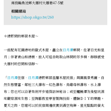
南投縣魚池鄉大雁村大雁巷47-5號
相關網站
https://shop.okgo.tw/260
＊綠野間的鄉居木屋～
一座配有花園綠地的歐式木屋，矗立在
日月潭
鄉間，佐著日光和星
月；伴著青山和綠樹，旅人可逕自吸取山林間的芬多精，靜靜感受
大雁村的悠閒和恬靜～
「
日月潭
住宿．
日月潭
綠野鄉居溫馨木屋民宿」周圍風景秀麗，自
然生態豐富，鄰近三大瀑布－紅色瀑布、烏雞母林瀑布、水上瀑
布；您也可以沿著柴崁坪步道探訪神秘谷；或至鱸鰻潭及後壁坑濕
地觀察濕地生態；至陶藝教室學習製陶技術、體驗ＤＩＹ的樂趣。
夏天之際，您還可以於民宿周邊欣賞到滿空飛舞、星光點點的螢火