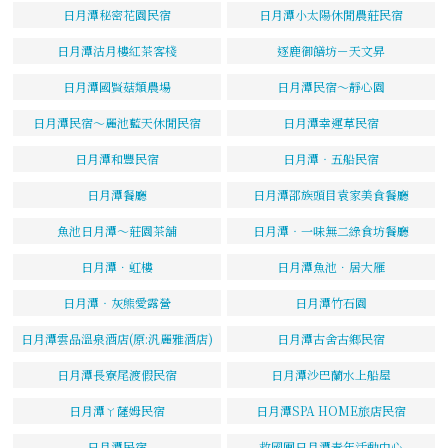
日月潭秘密花園民宿
日月潭小太陽休閒農莊民宿
日月潭沽月樓紅茶客棧
逐鹿御饍坊－天文昇
日月潭國賢菇類農場
日月潭民宿～靜心園
日月潭民宿～麗池藍天休閒民宿
日月潭幸運草民宿
日月潭和豐民宿
日月潭‧五船民宿
日月潭餐廳
日月潭邵族頭目袁家美食餐廳
魚池日月潭～莊園茶舖
日月潭‧一味無二綠食坊餐廳
日月潭．虹樓
日月潭魚池．居大雁
日月潭‧灰熊愛露營
日月潭竹石園
日月潭雲品溫泉酒店(原:汎麗雅酒店)
日月潭古舍古鄉民宿
日月潭長寮尾渡假民宿
日月潭沙巴蘭水上船屋
日月潭ㄚ薩姆民宿
日月潭SPA HOME旅店民宿
日月潭民宿
救國團日月潭青年活動中心