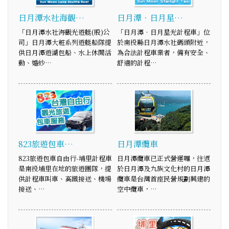
日月潭水社海觀…
日月潭‧日月星…
「日月潭水社海觀光遊艇(股)公
「日月潭‧日月星光計程車」位
司」日月潭大粧系列遊艇船隊提
於南投縣日月潭水社碼頭附近，
供日月潭遊湖包船、水上休閒活
為合法計程車業者，備有安全、
動、婚紗…
舒適的計程…
823旅遊包車…
日月潭纜車
823旅遊包車自由行-埔里計程車
日月潭纜車已正式營運囉，往返
是南投埔里在地的旅遊團隊，提
於日月潭及九族文化村的日月潭
供計程車叫車、高鐵接送、機場
纜車是台灣首座民營規劃興建的
接送、…
空中纜車，…