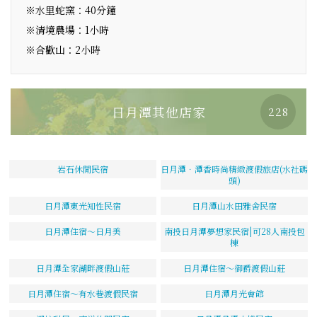
※水里蛇窯：40分鐘
※清境農場：1小時
※合歡山：2小時
日月潭其他店家
228
岩石休閒民宿
日月潭．潭香時尚精緻渡假旅店(水社碼
頭)
日月潭東光知性民宿
日月潭山水田雅舍民宿
日月潭住宿～日月美
南投日月潭夢想家民宿|可28人南投包
棟
日月潭全家湖畔渡假山莊
日月潭住宿～御爵渡假山莊
日月潭住宿～有水巷渡假民宿
日月潭月光會館