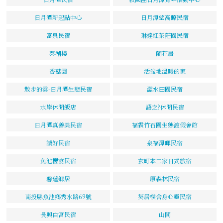
日月潭新起點中心
日月潭望高瞭民宿
富泉民宿
琳達紅茶莊園民宿
泰湖樓
蘭花居
香菇園
活盆地溫暖的家
散步的雲-日月潭生態民宿
澀水田園民宿
水岸休閒飯店
語之?休閒民宿
日月潭真善美民宿
福霖竹石園生態渡假會館
讀好民宿
泉福潭暉民宿
魚池櫻宴民宿
玄町本二家日式旅宿
馨蓮鄉居
原森林民宿
南投縣魚池鄉秀水路69號
葵居樸舍身心靈民宿
長興白宮民宿
山閱