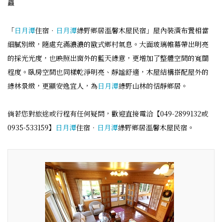
蟲
「
日月潭
住宿．
日月潭
綠野鄉居溫馨木屋民宿」屋內裝潢布置相當
細膩別緻，隨處充滿濃濃的歐式鄉村氣息。大面玻璃帷幕帶出明亮
的採光光度，也映照出窗外的藍天綠意，更增加了整體空間的寬闊
程度。臥房空間也同樣乾淨明亮、靜謐舒適，木屋結構搭配屋外的
綠林景緻，更顯安逸宜人，為
日月潭
綠野山林的恬靜鄉居。
倘若您對旅途或行程有任何疑問，歡迎直接電洽【049-2899132或
0935-533159】
日月潭
住宿．
日月潭
綠野鄉居溫馨木屋民宿。