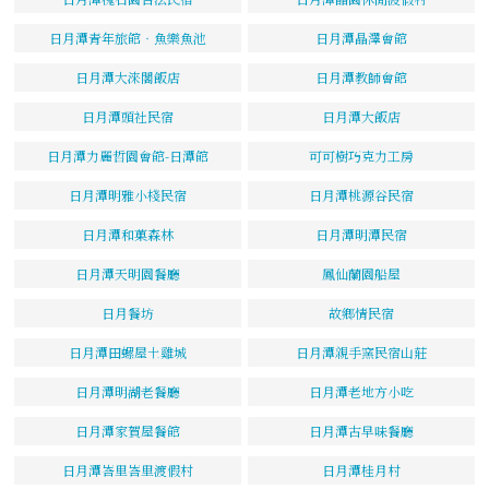
日月潭青年旅館‧魚樂魚池
日月潭晶澤會館
日月潭大淶閣飯店
日月潭教師會館
日月潭頭社民宿
日月潭大飯店
日月潭力麗哲園會館-日潭館
可可樹巧克力工房
日月潭明雅小棧民宿
日月潭桃源谷民宿
日月潭和菓森林
日月潭明潭民宿
日月潭天明園餐廳
鳳仙蘭園船屋
日月餐坊
故鄉情民宿
日月潭田螺屋土雞城
日月潭親手窯民宿山莊
日月潭明湖老餐廳
日月潭老地方小吃
日月潭家賀屋餐館
日月潭古早味餐廳
日月潭峇里峇里渡假村
日月潭桂月村