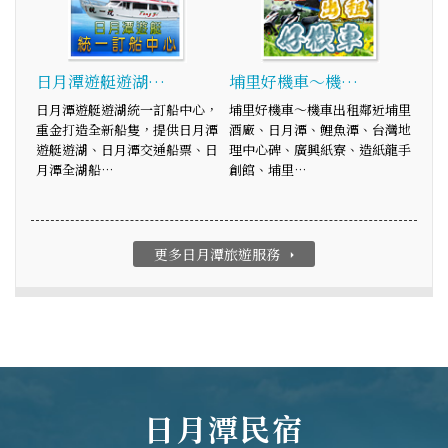
日月潭遊艇遊湖…
埔里好機車～機…
日月潭遊艇遊湖統一訂船中心，
埔里好機車～機車出租鄰近埔里
重金打造全新船隻，提供日月潭
酒廠、日月潭、鯉魚潭、台灣地
遊艇遊湖、日月潭交通船票、日
理中心碑、廣興紙寮、造紙龍手
月潭全湖船…
創館、埔里…
更多日月潭旅遊服務
arrow_right
日月潭民宿