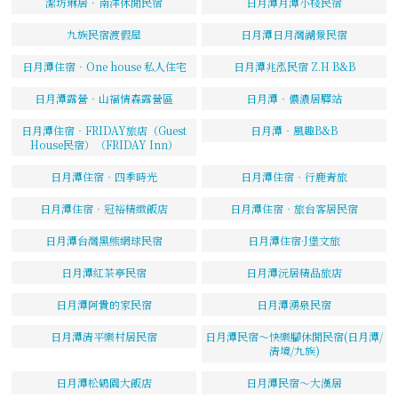
潔坊琳居．南洋休閒民宿
日月潭月潭小棧民宿
九族民宿渡假屋
日月潭日月灣湖景民宿
日月潭住宿．One house 私人住宅
日月潭兆泓民宿 Z.H B&B
日月潭露營‧山福情森露營區
日月潭‧儂濃居驛站
日月潭住宿‧FRIDAY旅店（Guest
日月潭‧風趣B&B
House民宿）（FRIDAY Inn）
日月潭住宿‧四季時光
日月潭住宿‧行鹿青旅
日月潭住宿‧冠裕精緻飯店
日月潭住宿‧旅台客居民宿
日月潭台灣黑熊網球民宿
日月潭住宿·J堡文旅
日月潭紅茶亭民宿
日月潭沅居精品旅店
日月潭阿貴的家民宿
日月潭湧泉民宿
日月潭清平樂村居民宿
日月潭民宿～快樂腳休閒民宿(日月潭/
清境/九族)
日月潭松鶴園大飯店
日月潭民宿～大漢居