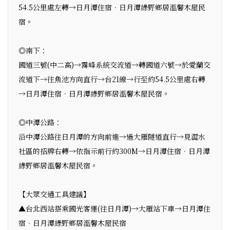
54.5公里處左轉→日月潭住宿．日月潭綠野鄉居溫馨木屋民
宿。
◎南下：
國道三號(中二高)→霧峰系統交流道→轉國道六號→於愛蘭交
流道下→往魚池方向直行→台21線→行至約54.5公里處右轉
→日月潭住宿．日月潭綠野鄉居溫馨木屋民宿。
◎中潭公路：
沿中潭公路往日月潭的方向前進→過大雁隧道直行→見澀水
社區的招牌右轉→依指示前行約300M→日月潭住宿．日月潭
綠野鄉居溫馨木屋民宿。
【大眾交通工具建議】
▲台北西站搭乘國光客運(往日月潭)→大雁站下車→日月潭住
宿．日月潭綠野鄉居溫馨木屋民宿