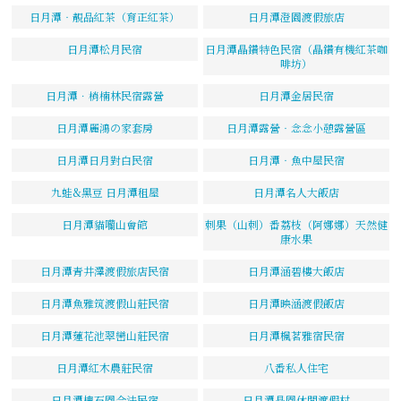
日月潭‧靚品紅茶（育正紅茶）
日月潭澄園渡假旅店
日月潭松月民宿
日月潭晶鑽特色民宿（晶鑽有機紅茶咖
啡坊）
日月潭．梢楠林民宿露營
日月潭金居民宿
日月潭麗鴻の家套房
日月潭露營‧念念小憩露營區
日月潭日月對白民宿
日月潭‧魚中屋民宿
九蛙&黑豆 日月潭租屋
日月潭名人大飯店
日月潭貓囒山會館
刺果（山刺）番荔枝（阿娜娜）天然健
康水果
日月潭青井澤渡假旅店民宿
日月潭涵碧樓大飯店
日月潭魚雅筑渡假山莊民宿
日月潭映涵渡假飯店
日月潭蓮花池翠巒山莊民宿
日月潭楓茗雅宿民宿
日月潭紅木農莊民宿
八番私人住宅
日月潭槐石園合法民宿
日月潭晶園休閒渡假村