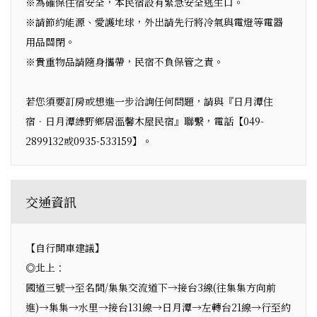
※為確保住宿安全，本民宿設有緊急安全逃生口。
※請節約能源、愛護地球，外出請先行將冷氣與電燈等電器
用品關閉。
※貴重物品請隨身攜帶，民宿不負保管之責。
若您須要訂房或想進一步洽詢任何問題，請與『日月潭住
宿．日月潭綠野鄉居溫馨木屋民宿』聯繫，電話【049-
2899132或0935-533159】。
交通資訊
【自行開車建議】
◎北上：
國道三號→至名間/集集交流道下→接台3線(往集集方向前
進)→集集→水里→接台131線→日月潭→左轉台21線→行至約