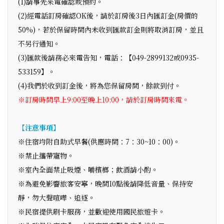
(1)請事先來電確認或預約。
(2)經電話訂房確認OK後，請於訂房後3日內匯訂金(房價的
50%)，若於保留時間內未收到匯款訂金則將取消訂房，並且
不另行通知。
(3)匯款後請務必來電告知，電話：【049-2899132或0935-
533159】。
(4)我們於收到訂金後，將為您保留房間，餘款到付。
※訂房時間早上9:00至晚上10:00，請於訂房時間來電。
【注意事項】
※住宿均附自助式早餐(供應時間：7：30~10：00)。
※禁止攜帶寵物。
※室內全面禁止吸煙、嚼檳榔；飲酒請小酌。
※為避免影響旅客安寧，晚間10點後請降低音量、保持安
靜，勿大聲喧嘩、追逐。
※民宿提供刷卡服務，並歡迎使用國民旅遊卡。