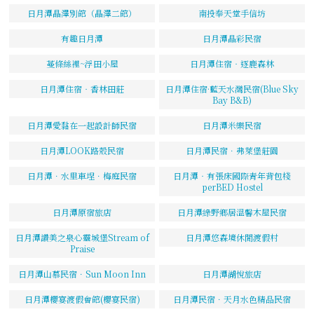
日月潭晶澤別館（晶澤二館）
南投奉天堂手信坊
有趣日月潭
日月潭晶彩民宿
蔓條絲裡~浮田小屋
日月潭住宿‧逐鹿森林
日月潭住宿‧香林田莊
日月潭住宿·藍天水灣民宿(Blue Sky
Bay B&B)
日月潭愛黏在一起設計師民宿
日月潭米樂民宿
日月潭LOOK路殼民宿
日月潭民宿．弗萊堡莊園
日月潭．水里車埕．梅庭民宿
日月潭‧有張床國際青年背包棧
perBED Hostel
日月潭原宿旅店
日月潭綠野鄉居溫馨木屋民宿
日月潭讚美之泉心靈城堡Stream of
日月潭悠森境休閒渡假村
Praise
日月潭山慕民宿．Sun Moon Inn
日月潭湖悅旅店
日月潭櫻宴渡假會館(櫻宴民宿)
日月潭民宿．天月水色精品民宿