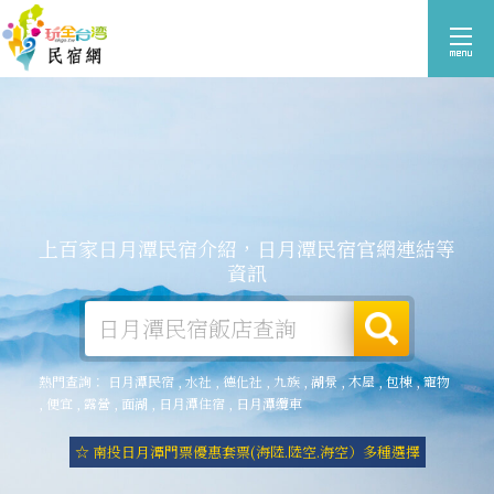
上百家日月潭民宿介紹，日月潭民宿官網連結等
資訊
熱門查詢：
日月潭民宿
,
水社
,
德化社
,
九族
,
湖景
,
木屋
,
包棟
,
寵物
,
便宜
,
露營
,
面湖
,
日月潭住宿
,
日月潭纜車
☆ 南投日月潭門票優惠套票(海陸.陸空.海空）多種選擇