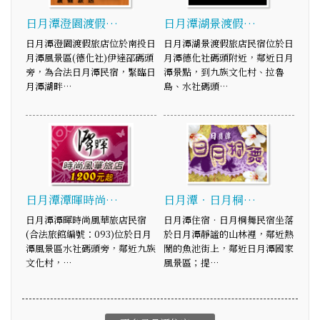
日月潭澄園渡假…
日月潭湖景渡假…
日月潭澄園渡假旅店位於南投日
日月潭湖景渡假旅店民宿位於日
月潭風景區(德化社)伊達邵碼頭
月潭德化社碼頭附近，鄰近日月
旁，為合法日月潭民宿，緊臨日
潭景點，到九族文化村、拉魯
月潭湖畔…
島、水社碼頭…
日月潭潭暉時尚…
日月潭‧日月桐…
日月潭潭暉時尚風華旅店民宿
日月潭住宿‧日月桐舞民宿坐落
(合法旅館編號：093)位於日月
於日月潭靜謐的山林裡，鄰近熱
潭風景區水社碼頭旁，鄰近九族
鬧的魚池街上，鄰近日月潭國家
文化村，…
風景區；提…