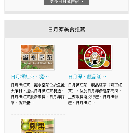
更多日月潭住宿
arrow_right
日月潭美食推薦
日月潭紅茶．澀…
日月潭‧靚品紅…
日月潭紅茶．澀水皇茶位於魚池
日月潭紅茶‧靚品紅茶（育正紅
大雁村，提供日月潭紅茶製造、
茶），位於日月潭伊達邵商圈，
日月潭紅茶批發零售、日月潭採
主要販售南投特產、日月潭特
茶、製茶體…
產、日月潭紅…