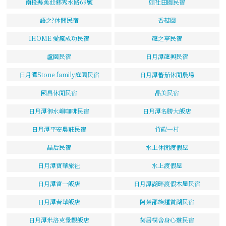
南投縣魚池鄉秀水路69號
頭社田園民宿
語之?休閒民宿
香菇園
IHOME 愛瘋成功民宿
龍之亭民宿
盧園民宿
日月潭龍興民宿
日月潭Stone family庭園民宿
日月潭蕃茄休閒農場
國昌休閒民宿
晶美民宿
日月潭御水嶼咖啡民宿
日月潭名勝大飯店
日月潭平安農莊民宿
竹碳一村
晶后民宿
水上休閒渡假屋
日月潭寶華旅社
水上渡假屋
日月潭富一飯店
日月潭湖畔渡假木屋民宿
日月潭春華飯店
阿榮邵族麵賞湖民宿
日月潭米洛克景觀飯店
葵居樸舍身心靈民宿