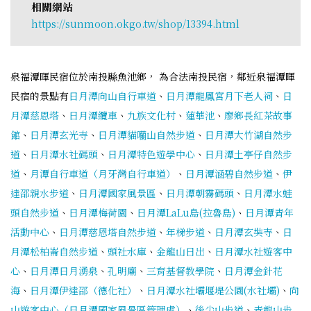
相關網站
https://sunmoon.okgo.tw/shop/13394.html
泉福潭暉民宿位於南投縣魚池鄉， 為合法南投民宿，鄰近泉福潭暉
民宿的景點有
日月潭向山自行車道
、
日月潭龍鳳宮月下老人祠
、
日
月潭慈恩塔
、
日月潭纜車
、
九族文化村
、
蓮華池
、
廖鄉長紅茶故事
館
、
日月潭玄光寺
、
日月潭貓囒山自然步道
、
日月潭大竹湖自然步
道
、
日月潭水社碼頭
、
日月潭特色遊學中心
、
日月潭土亭仔自然步
道
、
月潭自行車道（月牙灣自行車道）
、
日月潭涵碧自然步道
、
伊
達邵親水步道
、
日月潭國家風景區
、
日月潭朝霧碼頭
、
日月潭水蛙
頭自然步道
、
日月潭梅荷園
、
日月潭LaLu島(拉魯島)
、
日月潭青年
活動中心
、
日月潭慈恩塔自然步道
、
年梯步道
、
日月潭玄奘寺
、
日
月潭松柏崙自然步道
、
頭社水庫
、
金龍山日出
、
日月潭水社遊客中
心
、
日月潭日月湧泉
、
孔明廟
、
三育基督教學院
、
日月潭金針花
海
、
日月潭伊達邵（德化社）
、
日月潭水社壩堰堤公園(水社壩)
、
向
山遊客中心（日月潭國家風景區管理處）
、
後尖山步道
、
青龍山步