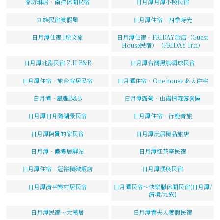
潔坊琳居．南洋休閒民宿
日月潭月潭小棧民宿
九族民宿渡假屋
日月潭住宿‧四季時光
日月潭住宿·J堡文旅
日月潭住宿‧FRIDAY旅店（Guest
House民宿）（FRIDAY Inn）
日月潭兆泓民宿 Z.H B&B
日月潭台灣黑熊網球民宿
日月潭住宿‧旅台客居民宿
日月潭住宿．One house 私人住宅
日月潭‧風趣B&B
日月潭露營‧山福情森露營區
日月潭日月灣湖景民宿
日月潭住宿‧行鹿青旅
日月潭阿貴的家民宿
日月潭沅居精品旅店
日月潭‧儂濃居驛站
日月潭紅茶亭民宿
日月潭住宿‧冠裕精緻飯店
日月潭湧泉民宿
日月潭清平樂村居民宿
日月潭民宿～快樂腳休閒民宿(日月潭/
清境/九族)
日月潭民宿～大漢居
日月潭貴夫人渡假民宿