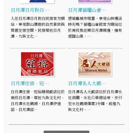
日月潭日月對白…
日月潭貓囒山會…
入住日月潭日月對白民宿官方網
想遠離城市喧囂、享受山林慢活
站，享受群山環抱的自然景致與
時光嗎？貓囒山會館官方網站位
質感住宿空間。民宿鄰近日月
於南投魚池鄉日月潭周邊，擁有
潭、九族文化…
遼闊山景、…
日月潭住宿‧冠…
日月潭名人大飯…
日月潭住宿‧冠裕精緻飯店位於
日月潭名人大飯店位於日月潭水
南投日月潭，鄰近九族文化村、
社商圈，水社公車總站旁，步行
日月潭水社碼頭、日月潭伊達
至水社碼頭僅需3分鐘，前進九
邵、日月潭邵…
族文化村、…