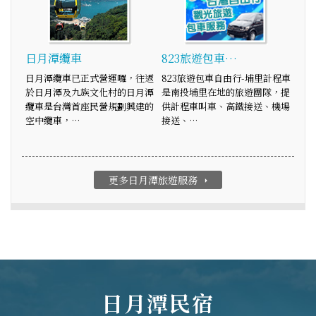
日月潭纜車
823旅遊包車…
日月潭纜車已正式營運囉，往返
823旅遊包車自由行-埔里計程車
於日月潭及九族文化村的日月潭
是南投埔里在地的旅遊團隊，提
纜車是台灣首座民營規劃興建的
供計程車叫車、高鐵接送、機場
空中纜車，…
接送、…
更多日月潭旅遊服務
arrow_right
日月潭民宿