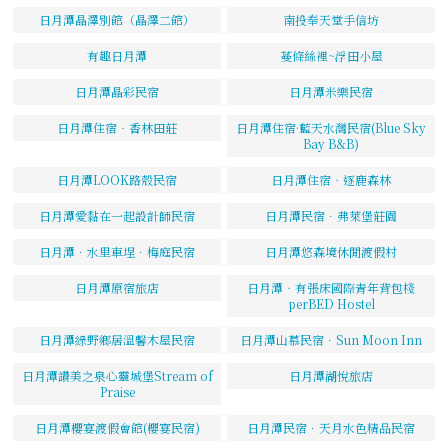
日月潭晶澤別館（晶澤二館）
南投奉天堂手信坊
有趣日月潭
蔓條絲裡~浮田小屋
日月潭晶彩民宿
日月潭米樂民宿
日月潭住宿‧香林田莊
日月潭住宿·藍天水灣民宿(Blue Sky
Bay B&B)
日月潭LOOK路殼民宿
日月潭住宿‧逐鹿森林
日月潭愛黏在一起設計師民宿
日月潭民宿．弗萊堡莊園
日月潭．水里車埕．梅庭民宿
日月潭悠森境休閒渡假村
日月潭原宿旅店
日月潭‧有張床國際青年背包棧
perBED Hostel
日月潭綠野鄉居溫馨木屋民宿
日月潭山慕民宿．Sun Moon Inn
日月潭讚美之泉心靈城堡Stream of
日月潭湖悅旅店
Praise
日月潭櫻宴渡假會館(櫻宴民宿)
日月潭民宿．天月水色精品民宿