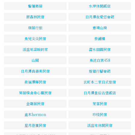
馨蓮鄉居
水岸休閒飯店
原森林民宿
日月潭我愛您會館
瑞居行旅
意境山房
魚兒尖尖民宿
泰湖樓
活盆地溫暖的家
澀水田園民宿
山閱
魚池白宮458
日月潭真善美民宿
遊獵行腳會館
泉福潭暉民宿
玄町本二家日式旅宿
葵居樸舍身心靈民宿
日月潭皇后古堡飯店
金龍居民宿
萊客民宿
盒木hermon
珍棧民宿
星月澄嵐民宿
活盆地休閒民宿