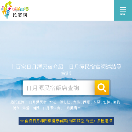
上百家日月潭民宿介紹，日月潭民宿官網連結等
資訊
熱門查詢：
日月潭民宿
,
水社
,
德化社
,
九族
,
湖景
,
木屋
,
包棟
,
寵物
,
便宜
,
露營
,
面湖
,
日月潭住宿
,
日月潭纜車
☆ 南投日月潭門票優惠套票(海陸.陸空.海空）多種選擇