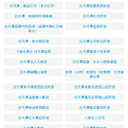
日月潭‧靚品紅茶（育正紅茶）
日月潭澄園渡假旅店
日月潭．梢楠林民宿露營
日月潭松月民宿
日月潭晶鑽特色民宿（晶鑽有機紅茶咖
日月潭金居民宿
啡坊）
日月潭‧魚中屋民宿
日月潭日月對白民宿
九蛙&黑豆 日月潭租屋
日月潭麗鴻の家套房
日月潭名人大飯店
日月潭露營‧念念小憩露營區
日月潭貓囒山會館
刺果（山刺）番荔枝（阿娜娜）天然健
康水果
日月潭青井澤渡假旅店民宿
日月潭魚雅筑渡假山莊民宿
日月潭涵碧樓大飯店
日月潭蓮花池翠巒山莊民宿
日月潭映涵渡假飯店
日月潭楓茗雅宿民宿
日月潭紅木農莊民宿
八番私人住宅
日月潭大飯店
日月潭教師會館