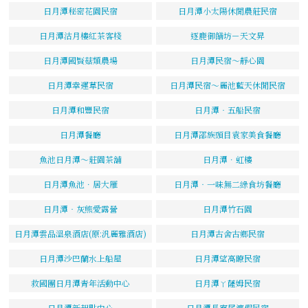
日月潭秘密花園民宿
日月潭小太陽休閒農莊民宿
日月潭沽月樓紅茶客棧
逐鹿御饍坊－天文昇
日月潭國賢菇類農場
日月潭民宿～靜心園
日月潭幸運草民宿
日月潭民宿～麗池藍天休閒民宿
日月潭和豐民宿
日月潭‧五船民宿
日月潭餐廳
日月潭邵族頭目袁家美食餐廳
魚池日月潭～莊園茶舖
日月潭．虹樓
日月潭魚池．居大雁
日月潭‧一味無二綠食坊餐廳
日月潭‧灰熊愛露營
日月潭竹石園
日月潭雲品溫泉酒店(原:汎麗雅酒店)
日月潭古舍古鄉民宿
日月潭沙巴蘭水上船屋
日月潭望高瞭民宿
救國團日月潭青年活動中心
日月潭ㄚ薩姆民宿
日月潭新起點中心
日月潭長寮尾渡假民宿