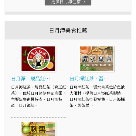
更多日月潭住宿
arrow_right
日月潭美食推薦
日月潭‧靚品紅…
日月潭紅茶．澀…
日月潭紅茶‧靚品紅茶（育正紅
日月潭紅茶．澀水皇茶位於魚池
茶），位於日月潭伊達邵商圈，
大雁村，提供日月潭紅茶製造、
主要販售南投特產、日月潭特
日月潭紅茶批發零售、日月潭採
產、日月潭紅…
茶、製茶體…