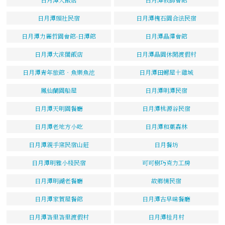
日月潭頭社民宿
日月潭槐石園合法民宿
日月潭力麗哲園會館-日潭館
日月潭晶澤會館
日月潭大淶閣飯店
日月潭晶園休閒渡假村
日月潭青年旅館‧魚樂魚池
日月潭田螺屋土雞城
鳳仙蘭園船屋
日月潭明潭民宿
日月潭天明園餐廳
日月潭桃源谷民宿
日月潭老地方小吃
日月潭和菓森林
日月潭親手窯民宿山莊
日月餐坊
日月潭明雅小棧民宿
可可樹巧克力工房
日月潭明湖老餐廳
故鄉情民宿
日月潭家賀屋餐館
日月潭古早味餐廳
日月潭峇里峇里渡假村
日月潭桂月村