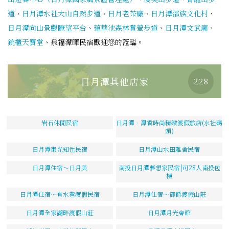
道
、
日月潭水社大山自然步道
、
日月老茶廠
、
日月潭邵族文化村
、
日月潭向山景觀瞭望平台
、
蓮華池森林賞螢步道
、
日月潭文武廟
、
銃櫃天寶堂
、泉福潭暉民宿歡迎您的蒞臨。
日月潭其他店家
228
岩石休閒民宿
日月潭．潭香時尚精緻渡假旅店(水社碼
頭)
日月潭東光知性民宿
日月潭山水田雅舍民宿
日月潭住宿～日月美
南投日月潭夢想家民宿|可28人南投包
棟
日月潭住宿～有水巷渡假民宿
日月潭住宿～御爵渡假山莊
日月潭全家湖畔渡假山莊
日月潭月光會館