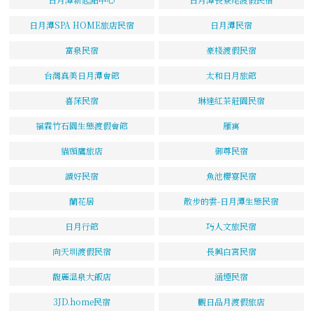
日月潭SPA HOME旅店民宿
日月潭民宿
富泉民宿
豪棧渡假民宿
台灣真美日月潭會館
太和日月旅館
喜莯民宿
琳達紅茶莊園民宿
福霖竹石園生態渡假會館
雁寓
貓頭鷹旅店
御尊民宿
讀好民宿
魚池櫻宴民宿
蘭花居
散步的雲-日月潭生態民宿
日月行館
巧人文旅民宿
向天圳渡假民宿
長興白宮民宿
馥麗溫泉大飯店
涵煙民宿
3JD.home民宿
觀日品月渡假旅店