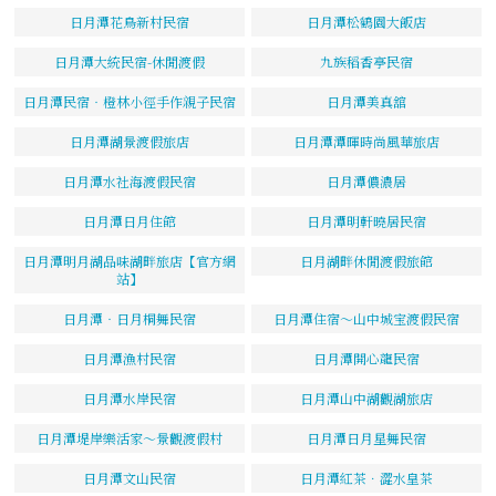
日月潭花鳥新村民宿
日月潭松鶴園大飯店
日月潭大統民宿-休閒渡假
九族稻香亭民宿
日月潭民宿‧橙林小徑手作親子民宿
日月潭美真舘
日月潭湖景渡假旅店
日月潭潭暉時尚風華旅店
日月潭水社海渡假民宿
日月潭儂濃居
日月潭日月住館
日月潭明軒曉居民宿
日月潭明月湖品味湖畔旅店【官方網
日月湖畔休閒渡假旅館
站】
日月潭‧日月桐舞民宿
日月潭住宿～山中城宝渡假民宿
日月潭漁村民宿
日月潭開心龍民宿
日月潭水岸民宿
日月潭山中湖觀湖旅店
日月潭堤岸樂活家～景觀渡假村
日月潭日月星舞民宿
日月潭文山民宿
日月潭紅茶．澀水皇茶