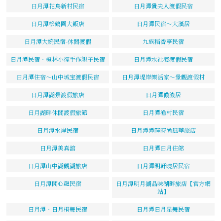
日月潭花鳥新村民宿
日月潭貴夫人渡假民宿
日月潭松鶴園大飯店
日月潭民宿～大漢居
日月潭大統民宿-休閒渡假
九族稻香亭民宿
日月潭民宿‧橙林小徑手作親子民宿
日月潭水社海渡假民宿
日月潭住宿～山中城宝渡假民宿
日月潭堤岸樂活家～景觀渡假村
日月潭湖景渡假旅店
日月潭儂濃居
日月湖畔休閒渡假旅館
日月潭漁村民宿
日月潭水岸民宿
日月潭潭暉時尚風華旅店
日月潭美真舘
日月潭日月住館
日月潭山中湖觀湖旅店
日月潭明軒曉居民宿
日月潭開心龍民宿
日月潭明月湖品味湖畔旅店【官方網
站】
日月潭‧日月桐舞民宿
日月潭日月星舞民宿