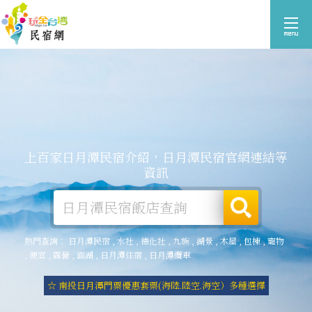
上百家日月潭民宿介紹，日月潭民宿官網連結等
資訊
熱門查詢：
日月潭民宿
,
水社
,
德化社
,
九族
,
湖景
,
木屋
,
包棟
,
寵物
,
便宜
,
露營
,
面湖
,
日月潭住宿
,
日月潭纜車
☆ 南投日月潭門票優惠套票(海陸.陸空.海空）多種選擇