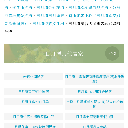
道
、
後尖山步道
、
日月潭金針花海
、
日月潭松柏崙自然步道
、
蓮華
池森林賞螢步道
、
日月潭日月湧泉
、
向山遊客中心（日月潭國家風
景區管理處）
、
日月潭邵族文化村
、日月潭皇后古堡飯店歡迎您的
蒞臨。
日月潭其他店家
228
岩石休閒民宿
日月潭．潭香時尚精緻渡假旅店(水社碼
頭)
日月潭東光知性民宿
日月潭山水田雅舍民宿
日月潭住宿～日月美
南投日月潭夢想家民宿|可28人南投包
棟
日月潭住宿～御爵渡假山莊
日月潭全家湖畔渡假山莊
日月潭住宿～有水巷渡假民宿
日月潭月光會館