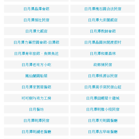
日月潭晶澤會館
日月潭槐石園合法民宿
日月潭頭社民宿
日月潭大淶閣飯店
日月潭大飯店
日月潭教師會館
日月潭力麗哲園會館-日潭館
日月潭晶園休閒渡假村
日月潭青年旅館‧魚樂魚池
日月潭和菓森林
日月潭老地方小吃
故鄉情民宿
鳳仙蘭園船屋
日月潭桃源谷民宿
日月潭家賀屋餐館
日月潭親手窯民宿山莊
可可樹巧克力工房
日月潭田螺屋土雞城
日月餐坊
日月潭明雅小棧民宿
日月潭明潭民宿
日月潭天明園餐廳
日月潭明湖老餐廳
日月潭古早味餐廳