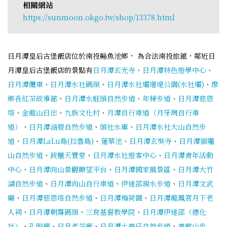
相關網站
https://sunmoon.okgo.tw/shop/13378.html
日月潭皇后古堡飯店位於南投縣魚池鄉， 為合法南投旅館，鄰近日
月潭皇后古堡飯店的景點有
日月潭玄光寺
、
日月潭特色遊學中心
、
日月潭纜車
、
日月潭水社碼頭
、
日月潭水社壩堰堤公園(水社壩)
、
廖
鄉長紅茶故事館
、
日月潭水蛙頭自然步道
、
年梯步道
、
日月潭慈恩
塔
、
金龍山日出
、
九族文化村
、
月潭自行車道（月牙灣自行車
道）
、
日月潭涵碧自然步道
、
頭社水庫
、
日月潭水社大山自然步
道
、
日月潭LaLu島(拉魯島)
、
蓮華池
、
日月潭玄奘寺
、
日月潭貓囒
山自然步道
、
銃櫃天寶堂
、
日月潭水社遊客中心
、
日月潭青年活動
中心
、
日月潭向山景觀瞭望平台
、
日月潭國家風景區
、
日月潭大竹
湖自然步道
、
日月潭向山自行車道
、
伊達邵親水步道
、
日月潭文武
廟
、
日月潭慈恩塔自然步道
、
日月潭梅荷園
、
日月潭龍鳳宮月下老
人祠
、
日月潭朝霧碼頭
、
三育基督教學院
、
日月潭伊達邵（德化
社）
、
孔明廟
、
日月老茶廠
、
日月潭土亭仔自然步道
、
青龍山步