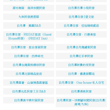
潔坊琳居．南洋休閒民宿
日月潭月潭小棧民宿
九族民宿渡假屋
日月潭住宿·J堡文旅
日月潭‧風趣B&B
日月潭住宿‧冠裕精緻飯店
日月潭住宿‧FRIDAY旅店（Guest
日月潭住宿‧行鹿青旅
House民宿）（FRIDAY Inn）
日月潭住宿‧旅台客居民宿
日月潭日月灣湖景民宿
日月潭住宿‧四季時光
日月潭紅茶亭民宿
日月潭台灣黑熊網球民宿
日月潭阿貴的家民宿
日月潭沅居精品旅店
日月潭‧儂濃居驛站
日月潭露營‧山福情森露營區
日月潭住宿．One house 私人住宅
日月潭兆泓民宿 Z.H B&B
日月潭湧泉民宿
日月潭清平樂村居民宿
日月潭民宿～快樂腳休閒民宿(日月潭/
清境/九族)