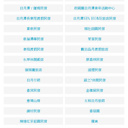
日月潭ㄚ薩姆民宿
救國團日月潭青年活動中心
日月潭長寮尾渡假民宿
日月潭SPA HOME旅店民宿
富泉民宿
頭社田園民宿
泉福潭暉民宿
萊客民宿
豪棧渡假民宿
觀日品月渡假旅店
水岸休閒飯店
原森林民宿
貓頭鷹旅店
涵煙民宿
日月行館
語之?休閒民宿
喜莯民宿
金龍居民宿
意境山房
太和日月旅館
讀好民宿
香菇園
琳達紅茶莊園民宿
雁寓