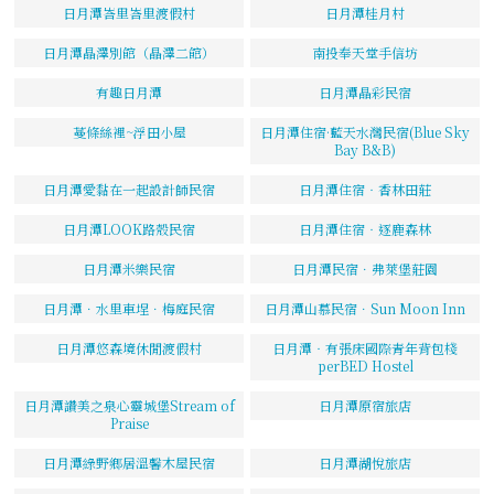
日月潭峇里峇里渡假村
日月潭桂月村
日月潭晶澤別館（晶澤二館）
南投奉天堂手信坊
有趣日月潭
日月潭晶彩民宿
蔓條絲裡~浮田小屋
日月潭住宿·藍天水灣民宿(Blue Sky
Bay B&B)
日月潭愛黏在一起設計師民宿
日月潭住宿‧香林田莊
日月潭LOOK路殼民宿
日月潭住宿‧逐鹿森林
日月潭米樂民宿
日月潭民宿．弗萊堡莊園
日月潭．水里車埕．梅庭民宿
日月潭山慕民宿．Sun Moon Inn
日月潭悠森境休閒渡假村
日月潭‧有張床國際青年背包棧
perBED Hostel
日月潭讚美之泉心靈城堡Stream of
日月潭原宿旅店
Praise
日月潭綠野鄉居溫馨木屋民宿
日月潭湖悅旅店