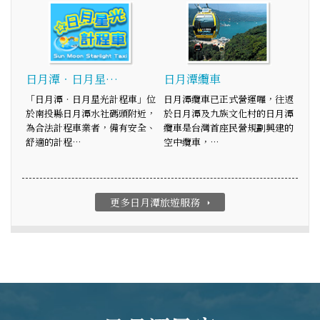
日月潭‧日月星…
日月潭纜車
「日月潭‧日月星光計程車」位
日月潭纜車已正式營運囉，往返
於南投縣日月潭水社碼頭附近，
於日月潭及九族文化村的日月潭
為合法計程車業者，備有安全、
纜車是台灣首座民營規劃興建的
舒適的計程…
空中纜車，…
更多日月潭旅遊服務
arrow_right