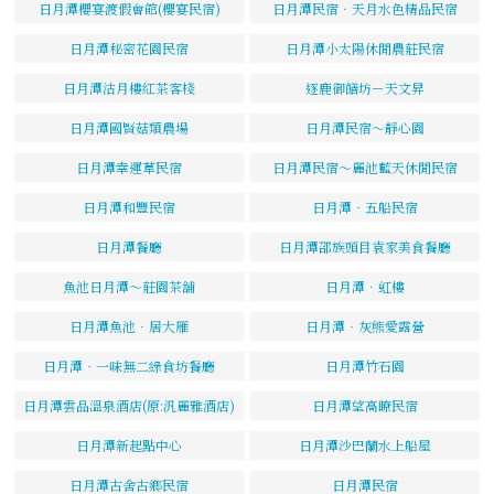
日月潭櫻宴渡假會館(櫻宴民宿)
日月潭民宿．天月水色精品民宿
日月潭秘密花園民宿
日月潭小太陽休閒農莊民宿
日月潭沽月樓紅茶客棧
逐鹿御饍坊－天文昇
日月潭國賢菇類農場
日月潭民宿～靜心園
日月潭幸運草民宿
日月潭民宿～麗池藍天休閒民宿
日月潭和豐民宿
日月潭‧五船民宿
日月潭餐廳
日月潭邵族頭目袁家美食餐廳
魚池日月潭～莊園茶舖
日月潭．虹樓
日月潭魚池．居大雁
日月潭‧灰熊愛露營
日月潭‧一味無二綠食坊餐廳
日月潭竹石園
日月潭雲品溫泉酒店(原:汎麗雅酒店)
日月潭望高瞭民宿
日月潭新起點中心
日月潭沙巴蘭水上船屋
日月潭古舍古鄉民宿
日月潭民宿