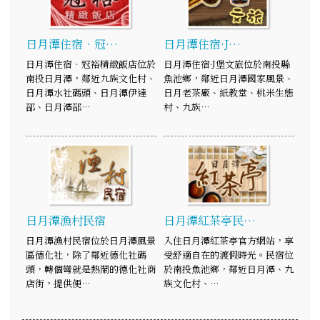
日月潭住宿‧冠…
日月潭住宿·J…
日月潭住宿‧冠裕精緻飯店位於
日月潭住宿·J堡文旅位於南投縣
南投日月潭，鄰近九族文化村、
魚池鄉，鄰近日月潭國家風景、
日月潭水社碼頭、日月潭伊達
日月老茶廠、紙教堂、桃米生態
邵、日月潭邵…
村、九族…
日月潭漁村民宿
日月潭紅茶亭民…
日月潭漁村民宿位於日月潭風景
入住日月潭紅茶亭官方網站，享
區德化社，除了鄰近德化社碼
受舒適自在的渡假時光。民宿位
頭，轉個彎就是熱鬧的德化社商
於南投魚池鄉，鄰近日月潭、九
店街，提供便…
族文化村、…