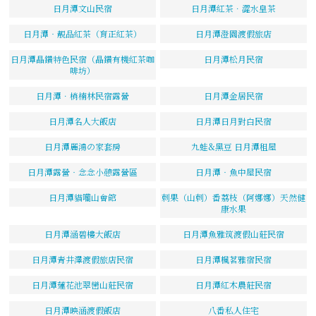
日月潭文山民宿
日月潭紅茶．澀水皇茶
日月潭‧靚品紅茶（育正紅茶）
日月潭澄園渡假旅店
日月潭晶鑽特色民宿（晶鑽有機紅茶咖
日月潭松月民宿
啡坊）
日月潭．梢楠林民宿露營
日月潭金居民宿
日月潭名人大飯店
日月潭日月對白民宿
日月潭麗鴻の家套房
九蛙&黑豆 日月潭租屋
日月潭露營‧念念小憩露營區
日月潭‧魚中屋民宿
日月潭貓囒山會館
刺果（山刺）番荔枝（阿娜娜）天然健
康水果
日月潭涵碧樓大飯店
日月潭魚雅筑渡假山莊民宿
日月潭青井澤渡假旅店民宿
日月潭楓茗雅宿民宿
日月潭蓮花池翠巒山莊民宿
日月潭紅木農莊民宿
日月潭映涵渡假飯店
八番私人住宅