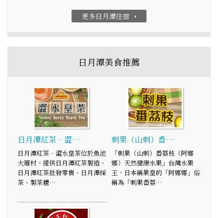
更多日月潭住宿
arrow_right
日月潭美食推薦
日月潭紅茶．澀…
刺果（山刺）番…
日月潭紅茶．澀水皇茶位於魚池
「刺果（山刺）番荔枝（阿娜
大雁村，提供日月潭紅茶製造、
娜）天然健康水果」台灣水果
日月潭紅茶批發零售、日月潭採
王，日本稱果皇的「阿娜娜」俗
茶、製茶體…
稱為「刺果番荔…