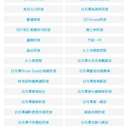
魚兒尖尖民宿
日月潭真善美民宿
馨蓮鄉居
3JD.home民宿
IHOME 愛瘋成功民宿
龍之亭民宿
盧園民宿
竹碳一村
晶后民宿
水上休閒渡假屋
水上渡假屋
日月潭米洛克景觀飯店
日月潭Stone family庭園民宿
日月潭蕃茄休閒農場
阿榮邵族麵賞湖民宿
日月潭春華飯店
日月潭寶華旅社
日月潭御水嶼咖啡民宿
日月潭龍興民宿
日月潭富一飯店
日月潭湖畔渡假木屋民宿
國昌休閒民宿
日月潭平安農莊民宿
日月潭名勝大飯店