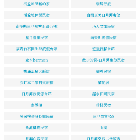
活盆地溫暖的家
瑞居行旅
活盆地休閒民宿
台灣真美日月潭會館
南投縣魚池鄉秀水路69號
巧人文旅民宿
星月澄嵐民宿
向天圳渡假民宿
福霖竹石園生態渡假會館
遊獵行腳會館
盒木hermon
散步的雲-日月潭生態民宿
馥麗溫泉大飯店
御尊民宿
玄町本二家日式旅宿
蘭花居
日月潭我愛您會館
澀水田園民宿
泰湖樓
珍棧民宿
葵居樸舍身心靈民宿
魚池白宮458
魚池櫻宴民宿
山閱
長興白宮民宿
日月潭皇后古堡飯店