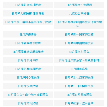
日月潭花鳥新村民宿
日月潭民宿～大漢居
日月潭大統民宿-休閒渡假
九族稻香亭民宿
日月潭民宿‧橙林小徑手作親子民宿
日月潭明月湖品味湖畔旅店【官方網
站】
日月潭儂濃居
日月湖畔休閒渡假旅館
日月潭湖景渡假旅店
日月潭山中湖觀湖旅店
日月潭潭暉時尚風華旅店
日月潭漁村民宿
日月潭日月住館
日月潭堤岸樂活家～景觀渡假村
日月潭明軒曉居民宿
日月潭美真舘
日月潭開心龍民宿
日月潭水社海渡假民宿
日月潭水岸民宿
日月潭‧日月桐舞民宿
日月潭住宿～山中城宝渡假民宿
日月潭日月星舞民宿
日月潭文山民宿
日月潭紅茶．澀水皇茶