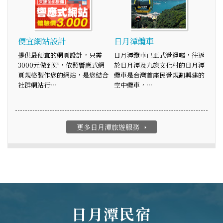
便宜網站設計
日月潭纜車
提供最便宜的網頁設計，只需
日月潭纜車已正式營運囉，往返
3000元做到好，依照響應式網
於日月潭及九族文化村的日月潭
頁規格製作您的網站，是您結合
纜車是台灣首座民營規劃興建的
社群網站行…
空中纜車，…
更多日月潭旅遊服務
arrow_right
日月潭民宿