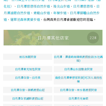
化社）
、
日月潭慈恩塔自然步道
、
後尖山步道
、
日月潭慈恩塔
、
日
月潭涵碧自然步道
、
青龍山步道
、
年梯步道
、
日月潭貓囒山自然步
道
、
蓮華池森林賞螢步道
、台灣真美日月潭會館歡迎您的蒞臨。
日月潭其他店家
228
岩石休閒民宿
日月潭．潭香時尚精緻渡假旅店(水社碼
頭)
日月潭東光知性民宿
日月潭山水田雅舍民宿
日月潭住宿～日月美
南投日月潭夢想家民宿|可28人南投包
棟
日月潭住宿～御爵渡假山莊
日月潭住宿～有水巷渡假民宿
日月潭全家湖畔渡假山莊
日月潭月光會館