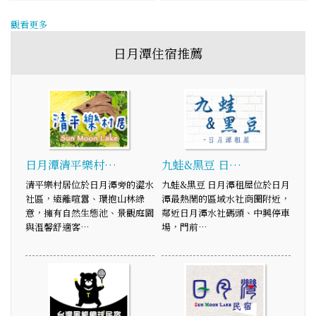
觀看更多
日月潭住宿推薦
日月潭清平樂村…
九蛙&黑豆 日…
清平樂村居位於日月潭旁的澀水
九蛙&黑豆 日月潭租屋位於日月
社區，遠離喧囂、環抱山林綠
潭最熱鬧的區域水社商圈附近，
意，擁有自然生態池、景觀庭園
鄰近日月潭水社碼頭、中興停車
與溫馨舒適客…
場，門前…