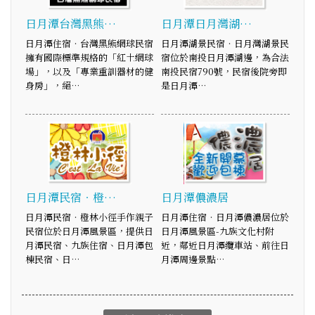
日月潭台灣黑熊…
日月潭日月灣湖…
日月潭住宿‧台灣黑熊網球民宿
日月潭湖景民宿‧日月灣湖景民
擁有國際標準規格的「紅土網球
宿位於南投日月潭湖邊，為合法
場」，以及「專業重訓器材的健
南投民宿790號，民宿後院旁即
身房」，絕…
是日月潭…
日月潭民宿‧橙…
日月潭儂濃居
日月潭民宿‧橙林小徑手作親子
日月潭住宿‧日月潭儂濃居位於
民宿位於日月潭風景區，提供日
日月潭風景區-九族文化村附
月潭民宿、九族住宿、日月潭包
近，鄰近日月潭纜車站、前往日
棟民宿、日…
月潭周邊景點…