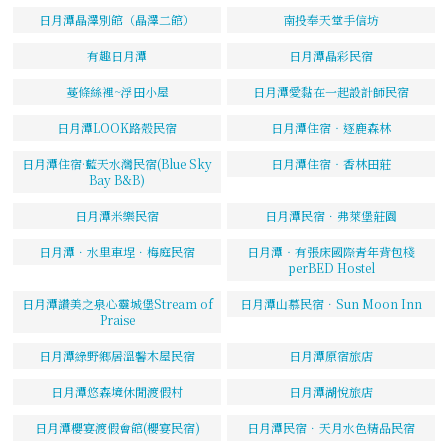
日月潭晶澤別館（晶澤二館）
南投奉天堂手信坊
有趣日月潭
日月潭晶彩民宿
蔓條絲裡~浮田小屋
日月潭愛黏在一起設計師民宿
日月潭LOOK路殼民宿
日月潭住宿‧逐鹿森林
日月潭住宿·藍天水灣民宿(Blue Sky
日月潭住宿‧香林田莊
Bay B&B)
日月潭米樂民宿
日月潭民宿．弗萊堡莊園
日月潭．水里車埕．梅庭民宿
日月潭‧有張床國際青年背包棧
perBED Hostel
日月潭讚美之泉心靈城堡Stream of
日月潭山慕民宿．Sun Moon Inn
Praise
日月潭綠野鄉居溫馨木屋民宿
日月潭原宿旅店
日月潭悠森境休閒渡假村
日月潭湖悅旅店
日月潭櫻宴渡假會館(櫻宴民宿)
日月潭民宿．天月水色精品民宿