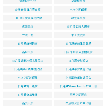
盒木hermon
金龍居民宿
台灣真美日月潭會館
水岸休閒飯店
IHOME 愛瘋成功民宿
龍之亭民宿
盧園民宿
日月潭名勝大飯店
竹碳一村
水上渡假屋
日月潭龍興民宿
日月潭蕃茄休閒農場
晶后民宿
日月潭米洛克景觀飯店
日月潭湖畔渡假木屋民宿
日月潭春華飯店
日月潭御水嶼咖啡民宿
日月潭平安農莊民宿
水上休閒渡假屋
阿榮邵族麵賞湖民宿
日月潭富一飯店
日月潭Stone family庭園民宿
日月潭寶華旅社
國昌休閒民宿
晶美民宿
葵居樸舍身心靈民宿