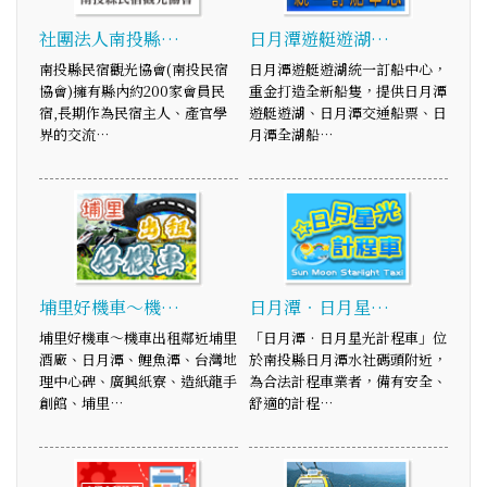
社團法人南投縣…
日月潭遊艇遊湖…
南投縣民宿觀光協會(南投民宿
日月潭遊艇遊湖統一訂船中心，
協會)擁有縣內約200家會員民
重金打造全新船隻，提供日月潭
宿,長期作為民宿主人、產官學
遊艇遊湖、日月潭交通船票、日
界的交流…
月潭全湖船…
埔里好機車～機…
日月潭‧日月星…
埔里好機車～機車出租鄰近埔里
「日月潭‧日月星光計程車」位
酒廠、日月潭、鯉魚潭、台灣地
於南投縣日月潭水社碼頭附近，
理中心碑、廣興紙寮、造紙龍手
為合法計程車業者，備有安全、
創館、埔里…
舒適的計程…