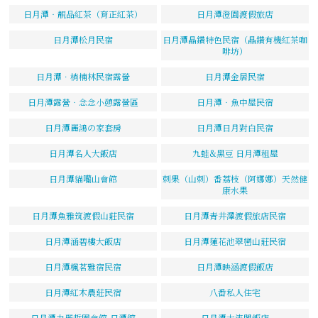
日月潭‧靚品紅茶（育正紅茶）
日月潭澄園渡假旅店
日月潭松月民宿
日月潭晶鑽特色民宿（晶鑽有機紅茶咖
啡坊）
日月潭．梢楠林民宿露營
日月潭金居民宿
日月潭露營‧念念小憩露營區
日月潭‧魚中屋民宿
日月潭麗鴻の家套房
日月潭日月對白民宿
日月潭名人大飯店
九蛙&黑豆 日月潭租屋
日月潭貓囒山會館
刺果（山刺）番荔枝（阿娜娜）天然健
康水果
日月潭魚雅筑渡假山莊民宿
日月潭青井澤渡假旅店民宿
日月潭涵碧樓大飯店
日月潭蓮花池翠巒山莊民宿
日月潭楓茗雅宿民宿
日月潭映涵渡假飯店
日月潭紅木農莊民宿
八番私人住宅
日月潭力麗哲園會館-日潭館
日月潭大淶閣飯店