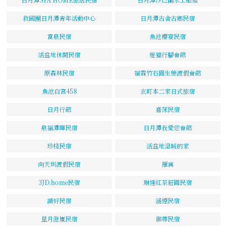
救國團日月潭青年活動中心
日月潭古舍古鄉民宿
富泉民宿
魚池櫻宴民宿
活盆地休閒民宿
遊獵行腳會館
原森林民宿
福霖竹石園生態渡假會館
魚池白宮458
玄町本二家日式旅宿
日月行館
喜莯民宿
泉福潭暉民宿
日月潭我愛您會館
珍棧民宿
活盆地溫暖的家
向天圳渡假民宿
雁寓
3JD.home民宿
琳達紅茶莊園民宿
讀好民宿
涵煙民宿
星月澄嵐民宿
御尊民宿