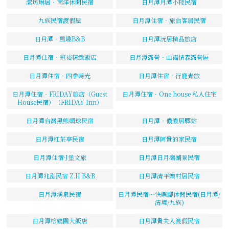
潔坊琳居．南洋休閒民宿
日月潭月潭小棧民宿
九族民宿渡假屋
日月潭住宿‧旅台客居民宿
日月潭‧風趣B&B
日月潭沅居精品旅店
日月潭住宿‧冠裕精緻飯店
日月潭露營‧山福情森露營區
日月潭住宿‧四季時光
日月潭住宿‧行鹿青旅
日月潭住宿‧FRIDAY旅店（Guest
日月潭住宿．One house 私人住宅
House民宿）（FRIDAY Inn）
日月潭台灣黑熊網球民宿
日月潭‧儂濃居驛站
日月潭紅茶亭民宿
日月潭阿貴的家民宿
日月潭住宿·J堡文旅
日月潭日月灣湖景民宿
日月潭兆泓民宿 Z.H B&B
日月潭清平樂村居民宿
日月潭湧泉民宿
日月潭民宿～快樂腳休閒民宿(日月潭/
清境/九族)
日月潭松鶴園大飯店
日月潭貴夫人渡假民宿