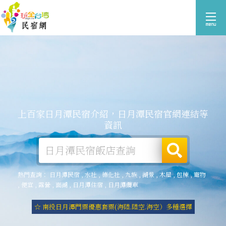
上百家日月潭民宿介紹，日月潭民宿官網連結等
資訊
熱門查詢：
日月潭民宿
,
水社
,
德化社
,
九族
,
湖景
,
木屋
,
包棟
,
寵物
,
便宜
,
露營
,
面湖
,
日月潭住宿
,
日月潭纜車
☆ 南投日月潭門票優惠套票(海陸.陸空.海空）多種選擇