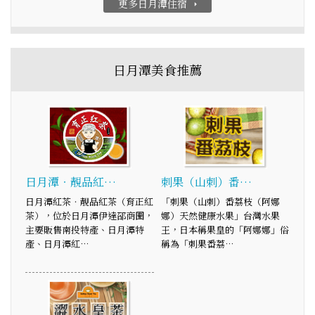
更多日月潭住宿
arrow_right
日月潭美食推薦
日月潭‧靚品紅…
刺果（山刺）番…
日月潭紅茶‧靚品紅茶（育正紅
「刺果（山刺）番荔枝（阿娜
茶），位於日月潭伊達邵商圈，
娜）天然健康水果」台灣水果
主要販售南投特產、日月潭特
王，日本稱果皇的「阿娜娜」俗
產、日月潭紅…
稱為「刺果番荔…