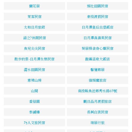
蘭花居
頭社田園民宿
萊客民宿
豪棧渡假民宿
太和日月旅館
日月潭皇后古堡飯店
語之?休閒民宿
日月潭真善美民宿
魚兒尖尖民宿
葵居樸舍身心靈民宿
散步的雲-日月潭生態民宿
馥麗溫泉大飯店
澀水田園民宿
馨蓮鄉居
意境山房
貓頭鷹旅店
山閱
南投縣魚池鄉秀水路69號
香菇園
觀日品月渡假旅店
泰湖樓
長興白宮民宿
巧人文旅民宿
瑞居行旅