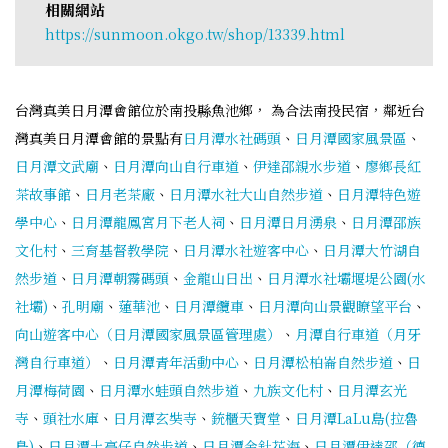
相關網站
https://sunmoon.okgo.tw/shop/13339.html
台灣真美日月潭會館位於南投縣魚池鄉， 為合法南投民宿，鄰近台
灣真美日月潭會館的景點有
日月潭水社碼頭
、
日月潭國家風景區
、
日月潭文武廟
、
日月潭向山自行車道
、
伊達邵親水步道
、
廖鄉長紅
茶故事館
、
日月老茶廠
、
日月潭水社大山自然步道
、
日月潭特色遊
學中心
、
日月潭龍鳳宮月下老人祠
、
日月潭日月湧泉
、
日月潭邵族
文化村
、
三育基督教學院
、
日月潭水社遊客中心
、
日月潭大竹湖自
然步道
、
日月潭朝霧碼頭
、
金龍山日出
、
日月潭水社壩堰堤公園(水
社壩)
、
孔明廟
、
蓮華池
、
日月潭纜車
、
日月潭向山景觀瞭望平台
、
向山遊客中心（日月潭國家風景區管理處）
、
月潭自行車道（月牙
灣自行車道）
、
日月潭青年活動中心
、
日月潭松柏崙自然步道
、
日
月潭梅荷園
、
日月潭水蛙頭自然步道
、
九族文化村
、
日月潭玄光
寺
、
頭社水庫
、
日月潭玄奘寺
、
銃櫃天寶堂
、
日月潭LaLu島(拉魯
島)
、
日月潭土亭仔自然步道
、
日月潭金針花海
、
日月潭伊達邵（德