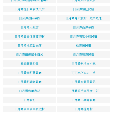
日月潭槐石園合法民宿
日月潭頭社民宿
日月潭教師會館
日月潭青年旅館‧魚樂魚池
日月潭大飯店
日月潭晶澤會館
日月潭晶園休閒渡假村
日月潭明雅小棧民宿
日月潭桃源谷民宿
故鄉情民宿
日月潭田螺屋土雞城
日月潭明潭民宿
鳳仙蘭園船屋
日月潭老地方小吃
日月潭天明園餐廳
可可樹巧克力工房
日月潭明湖老餐廳
日月潭家賀屋餐館
日月潭和菓森林
日月潭親手窯民宿山莊
日月餐坊
日月潭古早味餐廳
日月潭峇里峇里渡假村
日月潭桂月村