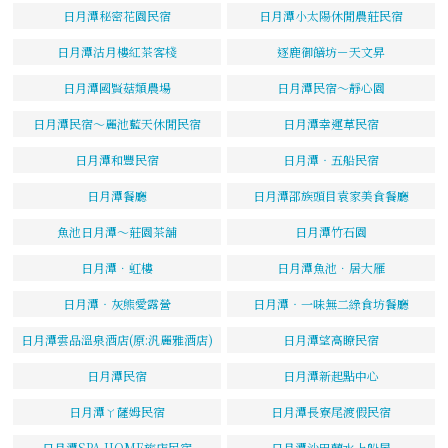
日月潭秘密花園民宿
日月潭小太陽休閒農莊民宿
日月潭沽月樓紅茶客棧
逐鹿御饍坊－天文昇
日月潭國賢菇類農場
日月潭民宿～靜心園
日月潭民宿～麗池藍天休閒民宿
日月潭幸運草民宿
日月潭和豐民宿
日月潭‧五船民宿
日月潭餐廳
日月潭邵族頭目袁家美食餐廳
魚池日月潭～莊園茶舖
日月潭竹石園
日月潭．虹樓
日月潭魚池．居大雁
日月潭‧灰熊愛露營
日月潭‧一味無二綠食坊餐廳
日月潭雲品溫泉酒店(原:汎麗雅酒店)
日月潭望高瞭民宿
日月潭民宿
日月潭新起點中心
日月潭ㄚ薩姆民宿
日月潭長寮尾渡假民宿
日月潭SPA HOME旅店民宿
日月潭沙巴蘭水上船屋