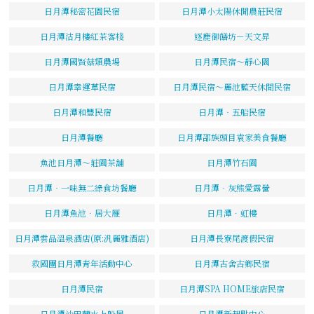
日月潭秘密花園民宿
日月潭小太陽休閒農莊民宿
日月潭沽月樓紅茶客棧
逐鹿御饍坊－天文昇
日月潭國賢菇類農場
日月潭民宿～靜心園
日月潭幸運草民宿
日月潭民宿～麗池藍天休閒民宿
日月潭和豐民宿
日月潭‧五船民宿
日月潭餐廳
日月潭邵族頭目袁家美食餐廳
魚池日月潭～莊園茶舖
日月潭竹石園
日月潭‧一味無二綠食坊餐廳
日月潭‧灰熊愛露營
日月潭魚池．居大雁
日月潭．虹樓
日月潭雲品溫泉酒店(原:汎麗雅酒店)
日月潭長寮尾渡假民宿
救國團日月潭青年活動中心
日月潭古舍古鄉民宿
日月潭民宿
日月潭SPA HOME旅店民宿
日月潭沙巴蘭水上船屋
日月潭新起點中心