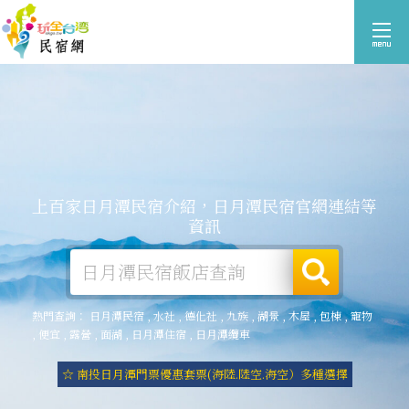
上百家日月潭民宿介紹，日月潭民宿官網連結等
資訊
熱門查詢：
日月潭民宿
,
水社
,
德化社
,
九族
,
湖景
,
木屋
,
包棟
,
寵物
,
便宜
,
露營
,
面湖
,
日月潭住宿
,
日月潭纜車
☆ 南投日月潭門票優惠套票(海陸.陸空.海空）多種選擇