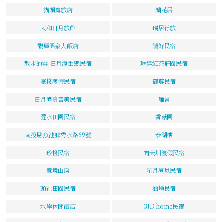
貓頭鷹旅店
蘭花居
太和日月旅館
瑞居行旅
馥麗溫泉大飯店
讀好民宿
散步的雲-日月潭生態民宿
琳達紅茶莊園民宿
豪棧渡假民宿
御尊民宿
日月潭真善美民宿
雁寓
澀水田園民宿
香菇園
南投縣魚池鄉秀水路69號
泰湖樓
珍棧民宿
向天圳渡假民宿
意境山房
星月澄嵐民宿
頭社田園民宿
涵煙民宿
水岸休閒飯店
3JD.home民宿