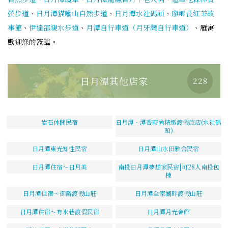
螢步道
、
日月潭貓囒山自然步道
、
日月潭水社碼頭
、
廖鄉長紅茶故
事館
、
伊達邵親水步道
、
月潭自行車道（月牙灣自行車道）
、雁寓
歡迎您的蒞臨。
日月潭其他店家
228
岩石休閒民宿
日月潭．潭香時尚精緻渡假旅店(水社碼
頭)
日月潭東光知性民宿
日月潭山水田雅舍民宿
日月潭住宿～日月美
南投日月潭夢想家民宿|可28人南投包
棟
日月潭住宿～御爵渡假山莊
日月潭全家湖畔渡假山莊
日月潭住宿～有水巷渡假民宿
日月潭月光會館