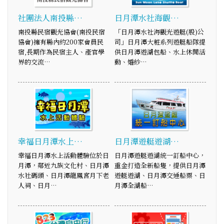
社團法人南投縣…
日月潭水社海觀…
南投縣民宿觀光協會(南投民宿
「日月潭水社海觀光遊艇(股)公
協會)擁有縣內約200家會員民
司」日月潭大粧系列遊艇船隊提
宿,長期作為民宿主人、產官學
供日月潭遊湖包船、水上休閒活
界的交流…
動、婚紗…
幸福日月潭水上…
日月潭遊艇遊湖…
幸福日月潭水上活動體驗位於日
日月潭遊艇遊湖統一訂船中心，
月潭，鄰近九族文化村、日月潭
重金打造全新船隻，提供日月潭
水社碼頭、日月潭龍鳳宮月下老
遊艇遊湖、日月潭交通船票、日
人祠、日月…
月潭全湖船…