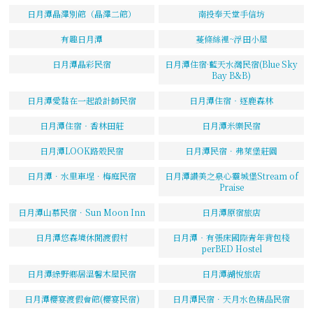
日月潭晶澤別館（晶澤二館）
南投奉天堂手信坊
有趣日月潭
蔓條絲裡~浮田小屋
日月潭晶彩民宿
日月潭住宿·藍天水灣民宿(Blue Sky
Bay B&B)
日月潭愛黏在一起設計師民宿
日月潭住宿‧逐鹿森林
日月潭住宿‧香林田莊
日月潭米樂民宿
日月潭LOOK路殼民宿
日月潭民宿．弗萊堡莊園
日月潭．水里車埕．梅庭民宿
日月潭讚美之泉心靈城堡Stream of
Praise
日月潭山慕民宿．Sun Moon Inn
日月潭原宿旅店
日月潭悠森境休閒渡假村
日月潭‧有張床國際青年背包棧
perBED Hostel
日月潭綠野鄉居溫馨木屋民宿
日月潭湖悅旅店
日月潭櫻宴渡假會館(櫻宴民宿)
日月潭民宿．天月水色精品民宿