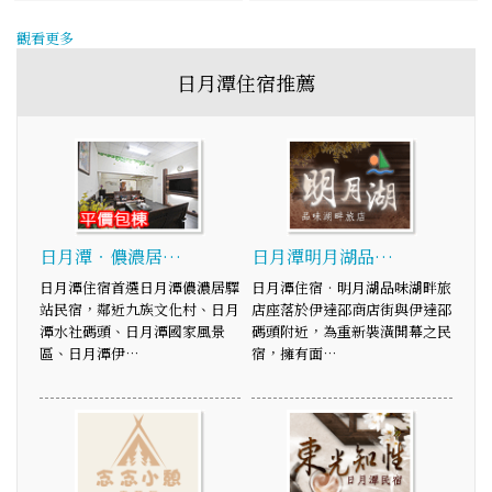
觀看更多
日月潭住宿推薦
日月潭‧儂濃居…
日月潭明月湖品…
日月潭住宿首選日月潭儂濃居驛
日月潭住宿‧明月湖品味湖畔旅
站民宿，鄰近九族文化村、日月
店座落於伊達邵商店街與伊達邵
潭水社碼頭、日月潭國家風景
碼頭附近，為重新裝潢開幕之民
區、日月潭伊…
宿，擁有面…