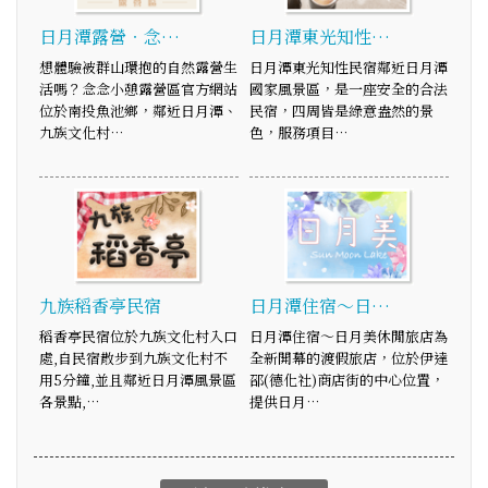
日月潭露營‧念…
日月潭東光知性…
想體驗被群山環抱的自然露營生
日月潭東光知性民宿鄰近日月潭
活嗎？念念小憩露營區官方網站
國家風景區，是一座安全的合法
位於南投魚池鄉，鄰近日月潭、
民宿，四周皆是綠意盎然的景
九族文化村…
色，服務項目…
九族稻香亭民宿
日月潭住宿～日…
稻香亭民宿位於九族文化村入口
日月潭住宿～日月美休閒旅店為
處,自民宿散步到九族文化村不
全新開幕的渡假旅店，位於伊達
用5分鐘,並且鄰近日月潭風景區
邵(德化社)商店街的中心位置，
各景點,…
提供日月…