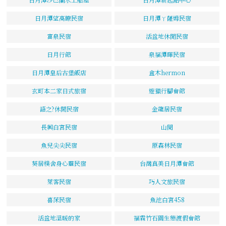
日月潭望高瞭民宿
日月潭ㄚ薩姆民宿
富泉民宿
活盆地休閒民宿
日月行館
泉福潭暉民宿
日月潭皇后古堡飯店
盒木hermon
玄町本二家日式旅宿
遊獵行腳會館
語之?休閒民宿
金龍居民宿
長興白宮民宿
山閱
魚兒尖尖民宿
原森林民宿
葵居樸舍身心靈民宿
台灣真美日月潭會館
萊客民宿
巧人文旅民宿
喜莯民宿
魚池白宮458
活盆地溫暖的家
福霖竹石園生態渡假會館