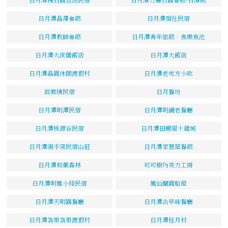
日月潭晶澤會館
日月潭頭社民宿
日月潭教師會館
日月潭青年旅館‧魚樂魚池
日月潭大淶閣飯店
日月潭大飯店
日月潭晶園休閒渡假村
日月潭老地方小吃
故鄉情民宿
日月餐坊
日月潭明潭民宿
日月潭明湖老餐廳
日月潭桃源谷民宿
日月潭田螺屋土雞城
日月潭親手窯民宿山莊
日月潭家賀屋餐館
日月潭和菓森林
可可樹巧克力工房
日月潭明雅小棧民宿
鳳仙蘭園船屋
日月潭天明園餐廳
日月潭古早味餐廳
日月潭峇里峇里渡假村
日月潭桂月村