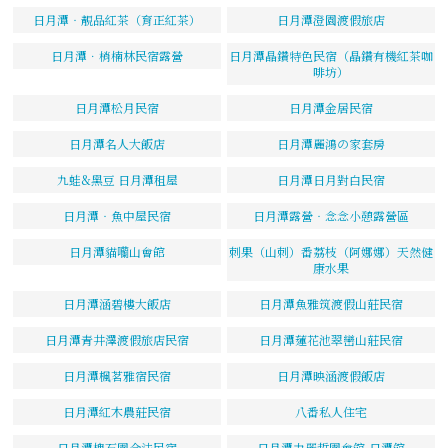
日月潭‧靚品紅茶（育正紅茶）
日月潭澄園渡假旅店
日月潭．梢楠林民宿露營
日月潭晶鑽特色民宿（晶鑽有機紅茶咖
啡坊）
日月潭松月民宿
日月潭金居民宿
日月潭名人大飯店
日月潭麗鴻の家套房
九蛙&黑豆 日月潭租屋
日月潭日月對白民宿
日月潭‧魚中屋民宿
日月潭露營‧念念小憩露營區
日月潭貓囒山會館
刺果（山刺）番荔枝（阿娜娜）天然健
康水果
日月潭涵碧樓大飯店
日月潭魚雅筑渡假山莊民宿
日月潭青井澤渡假旅店民宿
日月潭蓮花池翠巒山莊民宿
日月潭楓茗雅宿民宿
日月潭映涵渡假飯店
日月潭紅木農莊民宿
八番私人住宅
日月潭槐石園合法民宿
日月潭力麗哲園會館-日潭館