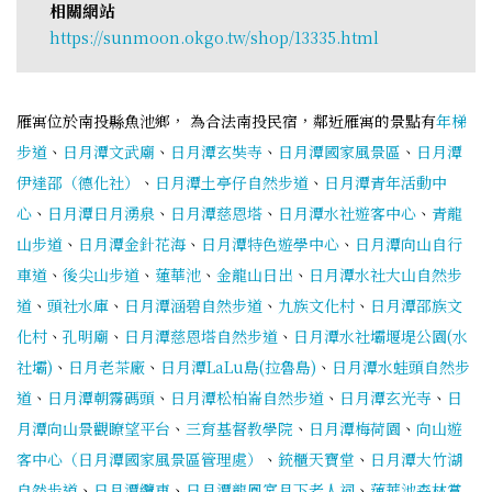
相關網站
https://sunmoon.okgo.tw/shop/13335.html
雁寓位於南投縣魚池鄉， 為合法南投民宿，鄰近雁寓的景點有
年梯
步道
、
日月潭文武廟
、
日月潭玄奘寺
、
日月潭國家風景區
、
日月潭
伊達邵（德化社）
、
日月潭土亭仔自然步道
、
日月潭青年活動中
心
、
日月潭日月湧泉
、
日月潭慈恩塔
、
日月潭水社遊客中心
、
青龍
山步道
、
日月潭金針花海
、
日月潭特色遊學中心
、
日月潭向山自行
車道
、
後尖山步道
、
蓮華池
、
金龍山日出
、
日月潭水社大山自然步
道
、
頭社水庫
、
日月潭涵碧自然步道
、
九族文化村
、
日月潭邵族文
化村
、
孔明廟
、
日月潭慈恩塔自然步道
、
日月潭水社壩堰堤公園(水
社壩)
、
日月老茶廠
、
日月潭LaLu島(拉魯島)
、
日月潭水蛙頭自然步
道
、
日月潭朝霧碼頭
、
日月潭松柏崙自然步道
、
日月潭玄光寺
、
日
月潭向山景觀瞭望平台
、
三育基督教學院
、
日月潭梅荷園
、
向山遊
客中心（日月潭國家風景區管理處）
、
銃櫃天寶堂
、
日月潭大竹湖
自然步道
、
日月潭纜車
、
日月潭龍鳳宮月下老人祠
、
蓮華池森林賞