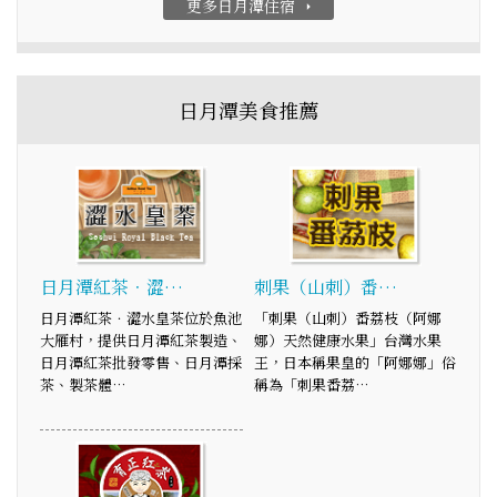
更多日月潭住宿
arrow_right
日月潭美食推薦
日月潭紅茶．澀…
刺果（山刺）番…
日月潭紅茶．澀水皇茶位於魚池
「刺果（山刺）番荔枝（阿娜
大雁村，提供日月潭紅茶製造、
娜）天然健康水果」台灣水果
日月潭紅茶批發零售、日月潭採
王，日本稱果皇的「阿娜娜」俗
茶、製茶體…
稱為「刺果番荔…