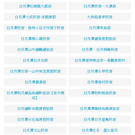
日月潭松鶴園大飯店
日月潭民宿～大漢居
日月潭大統民宿-休閒渡假
九族稻香亭民宿
日月潭民宿‧橙林小徑手作親子民宿
日月潭美真舘
日月潭開心龍民宿
日月潭湖景渡假旅店
日月潭山中湖觀湖旅店
日月潭‧日月桐舞民宿
日月潭日月住館
日月潭堤岸樂活家～景觀渡假村
日月潭住宿～山中城宝渡假民宿
日月潭水岸民宿
日月潭儂濃居
日月潭漁村民宿
日月潭明月湖品味湖畔旅店【官方網
日月潭明軒曉居民宿
站】
日月湖畔休閒渡假旅館
日月潭潭暉時尚風華旅店
日月潭水社海渡假民宿
日月潭日月星舞民宿
日月潭文山民宿
日月潭紅茶．澀水皇茶