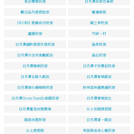
魚池櫻宴民宿
日月潭我愛您會館
觀日品月渡假旅店
馨蓮鄉居
IHOME 愛瘋成功民宿
龍之亭民宿
盧園民宿
竹碳一村
日月潭湖畔渡假木屋民宿
晶美民宿
日月潭米洛克景觀飯店
晶后民宿
日月潭龍興民宿
日月潭平安農莊民宿
日月潭名勝大飯店
日月潭春華飯店
日月潭御水嶼咖啡民宿
阿榮邵族麵賞湖民宿
日月潭Stone family庭園民宿
日月潭寶華旅社
日月潭蕃茄休閒農場
水上休閒渡假屋
國昌休閒民宿
日月潭富一飯店
水上渡假屋
葵居樸舍身心靈民宿