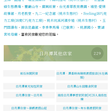
蜂生態農場
、
靈巖山寺
、
廣興紙寮
、
台光香草教育農園
、
埔里-愛情
故事館、月老教堂
、
九二一紀念館（桃米生態村）
、
Feeling18巧克
力工房(18度C巧克力工房)
、
桃米坑溪河濱步道（桃米生態村）
、
玉
門關瀑布
、
錦吉昆蟲館
、
李季準馬場（已歇業）
、
桃源國小
、
寶湖
宮地母廟
、富泉民宿歡迎您的蒞臨。
日月潭其他店家
229
岩石休閒民宿
日月潭．潭香時尚精緻渡假旅店(水社碼
頭)
日月潭東光知性民宿
日月潭山水田雅舍民宿
日月潭住宿～日月美
南投日月潭夢想家民宿|可28人南投包
棟
日月潭住宿～御爵渡假山莊
日月潭住宿～有水巷渡假民宿