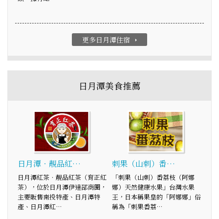
更多日月潭住宿
arrow_right
日月潭美食推薦
日月潭‧靚品紅…
刺果（山刺）番…
日月潭紅茶‧靚品紅茶（育正紅
「刺果（山刺）番荔枝（阿娜
茶），位於日月潭伊達邵商圈，
娜）天然健康水果」台灣水果
主要販售南投特產、日月潭特
王，日本稱果皇的「阿娜娜」俗
產、日月潭紅…
稱為「刺果番荔…