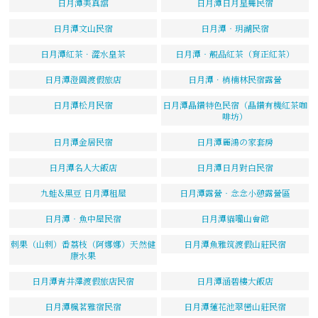
日月潭美真舘
日月潭日月星舞民宿
日月潭文山民宿
日月潭‧玥湖民宿
日月潭紅茶．澀水皇茶
日月潭‧靚品紅茶（育正紅茶）
日月潭澄園渡假旅店
日月潭．梢楠林民宿露營
日月潭松月民宿
日月潭晶鑽特色民宿（晶鑽有機紅茶咖
啡坊）
日月潭金居民宿
日月潭麗鴻の家套房
日月潭名人大飯店
日月潭日月對白民宿
九蛙&黑豆 日月潭租屋
日月潭露營‧念念小憩露營區
日月潭‧魚中屋民宿
日月潭貓囒山會館
刺果（山刺）番荔枝（阿娜娜）天然健
日月潭魚雅筑渡假山莊民宿
康水果
日月潭青井澤渡假旅店民宿
日月潭涵碧樓大飯店
日月潭楓茗雅宿民宿
日月潭蓮花池翠巒山莊民宿