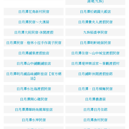
清境/九族)
日月潭花鳥新村民宿
日月潭松鶴園大飯店
日月潭民宿～大漢居
日月潭貴夫人渡假民宿
日月潭大統民宿-休閒渡假
九族稻香亭民宿
日月潭民宿‧橙林小徑手作親子民宿
日月潭明軒曉居民宿
日月潭湖景渡假旅店
日月潭住宿～山中城宝渡假民宿
日月潭山中湖觀湖旅店
日月潭堤岸樂活家～景觀渡假村
日月潭明月湖品味湖畔旅店【官方網
日月湖畔休閒渡假旅館
站】
日月潭水社海渡假民宿
日月潭‧日月桐舞民宿
日月潭開心龍民宿
日月潭儂濃居
日月潭潭暉時尚風華旅店
日月潭日月住館
日月潭水岸民宿
日月潭漁村民宿