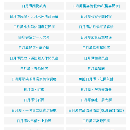
日月潭湖悅旅店
日月潭櫻宴渡假會館(櫻宴民宿)
日月潭民宿．天月水色精品民宿
日月潭秘密花園民宿
日月潭小太陽休閒農莊民宿
日月潭沽月樓紅茶客棧
逐鹿御饍坊－天文昇
日月潭國賢菇類農場
日月潭民宿～靜心園
日月潭幸運草民宿
日月潭民宿～麗池藍天休閒民宿
日月潭和豐民宿
日月潭‧五船民宿
日月潭餐廳
日月潭邵族頭目袁家美食餐廳
魚池日月潭～莊園茶舖
日月潭．虹樓
日月潭‧灰熊愛露營
日月潭竹石園
日月潭魚池．居大雁
日月潭‧一味無二綠食坊餐廳
日月潭雲品溫泉酒店(原:汎麗雅酒店)
日月潭沙巴蘭水上船屋
日月潭望高瞭民宿