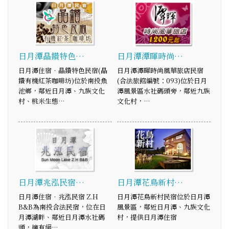
日月潭晶鑽特色…
日月潭潭暉時尚…
日月潭住宿‧晶鑽特色民宿(晶
日月潭潭暉時尚風華旅店民宿
鑽有機紅茶咖啡坊)位於南投魚
(合法旅館編號：093)位於日月
池鄉，鄰近日月潭、九族文化
潭風景區水社碼頭旁，鄰近九族
村、桃米生態…
文化村，…
日月潭兆泓民宿…
日月潭花鳥新村…
日月潭住宿‧兆泓民宿 Z.H
日月潭花鳥新村民宿位於日月潭
B&B為南投合法民宿，位在日
風景區，鄰近日月潭、九族文化
月潭湖畔、鄰近日月潭水社碼
村，提供日月潭住宿
頭，擁有絕…