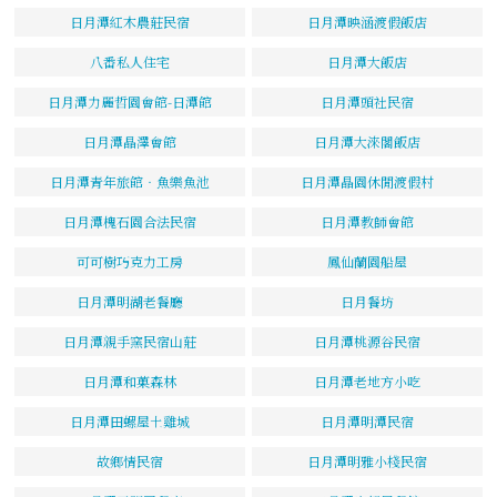
日月潭紅木農莊民宿
日月潭映涵渡假飯店
八番私人住宅
日月潭大飯店
日月潭力麗哲園會館-日潭館
日月潭頭社民宿
日月潭晶澤會館
日月潭大淶閣飯店
日月潭青年旅館‧魚樂魚池
日月潭晶園休閒渡假村
日月潭槐石園合法民宿
日月潭教師會館
可可樹巧克力工房
鳳仙蘭園船屋
日月潭明湖老餐廳
日月餐坊
日月潭親手窯民宿山莊
日月潭桃源谷民宿
日月潭和菓森林
日月潭老地方小吃
日月潭田螺屋土雞城
日月潭明潭民宿
故鄉情民宿
日月潭明雅小棧民宿