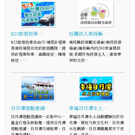
823旅遊包車…
社團法人南投縣…
823旅遊包車自由行-埔里計程車
南投縣民宿觀光協會(南投民宿
是南投埔里在地的旅遊團隊，提
協會)擁有縣內約200家會員民
供計程車叫車、高鐵接送、機場
宿,長期作為民宿主人、產官學
接送、…
界的交流…
日月潭遊艇遊湖…
幸福日月潭水上…
日月潭遊艇遊湖統一訂船中心，
幸福日月潭水上活動體驗位於日
重金打造全新船隻，提供日月潭
月潭，鄰近九族文化村、日月潭
遊艇遊湖、日月潭交通船票、日
水社碼頭、日月潭龍鳳宮月下老
月潭全湖船…
人祠、日月…