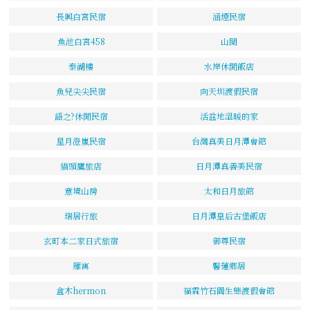
長興白宮民宿
涵煙民宿
魚池白宮458
山閱
泰湖樓
水岸休閒飯店
魚兒尖尖民宿
向天圳渡假民宿
語之?休閒民宿
活盆地溫暖的家
星月澄嵐民宿
台灣真美日月潭會館
貓頭鷹旅店
日月潭真善美民宿
意境山房
太和日月旅館
瑞居行旅
日月潭皇后古堡飯店
玄町本二家日式旅宿
御尊民宿
雁寓
馨蓮鄉居
盒木hermon
福霖竹石園生態渡假會館