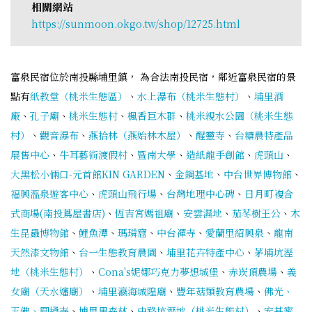
相關網站
https://sunmoon.okgo.tw/shop/12725.html
富泉民宿位於南投縣埔里鎮， 為合法南投民宿，鄰近富泉民宿的景
點有
紙教堂（桃米生態區）
、
水上瀑布（桃米生態村）
、
埔里酒
廠
、
孔子廟
、
桃米生態村
、
楓香巨木群
、
桃米親水公園（桃米生態
村）
、
觀音瀑布
、
燕拾林（燕始林木屋）
、
醒靈寺
、
台糖農特產品
展售中心
、
牛耳藝術渡假村
、
暨南大學
、
造紙龍手創館
、
虎頭山
、
大黑松小倆口-元首館KIN GARDEN
、
金鋼基地
、
中台世界博物館
、
福興溫泉遊客中心
、
虎頭山飛行場
、
台灣地理中心碑
、
日月町複合
式商場(南投蔦屋書店)
、
恆吉宮媽祖廟
、
安雲濕地
、
茄苳樹王公
、
木
生昆蟲博物館
、
鯉魚潭
、
瑪璘窟
、
中台禪寺
、
愛蘭里紹興泉
、
龍南
天然漆文物館
、
台一生態教育農園
、
埔里花卉特產中心
、
茅埔坑溼
地（桃米生態村）
、
Cona's妮娜巧克力夢想城堡
、
赤崁頂農場
、
義
女廟（天水嬸廟）
、
埔里瀛海城隍廟
、
豐年菇類教育農場
、
佛光、
玉佛、圓通寺
、
埔里黑森林
、
中路坑溼地（桃米生態村）
、
宏基蜜