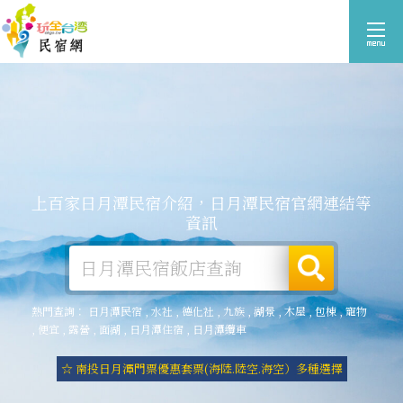
上百家日月潭民宿介紹，日月潭民宿官網連結等
資訊
熱門查詢：
日月潭民宿
,
水社
,
德化社
,
九族
,
湖景
,
木屋
,
包棟
,
寵物
,
便宜
,
露營
,
面湖
,
日月潭住宿
,
日月潭纜車
☆ 南投日月潭門票優惠套票(海陸.陸空.海空）多種選擇