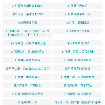
日月潭全家湖畔渡假山莊
日月潭月光會館
潔坊琳居．南洋休閒民宿
日月潭月潭小棧民宿
九族民宿渡假屋
日月潭‧風趣B&B
日月潭住宿‧FRIDAY旅店（Guest
日月潭住宿·J堡文旅
House民宿）（FRIDAY Inn）
日月潭露營‧山福情森露營區
日月潭紅茶亭民宿
日月潭住宿‧冠裕精緻飯店
日月潭兆泓民宿 Z.H B&B
日月潭沅居精品旅店
日月潭日月灣湖景民宿
日月潭住宿．One house 私人住宅
日月潭阿貴的家民宿
日月潭‧儂濃居驛站
日月潭住宿‧旅台客居民宿
日月潭住宿‧行鹿青旅
日月潭住宿‧四季時光
日月潭台灣黑熊網球民宿
日月潭清平樂村居民宿
日月潭湧泉民宿
日月潭民宿～快樂腳休閒民宿(日月潭/