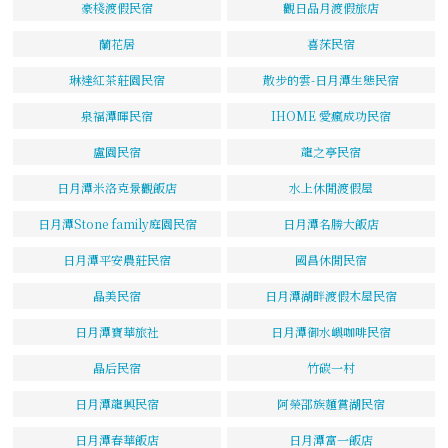
豪棧渡假民宿
觀日品月渡假旅店
蘭花居
喜莯民宿
琳達紅茶莊園民宿
散步的雲-日月潭生態民宿
泉福潭暉民宿
IHOME 愛瘋成功民宿
盧園民宿
龍之亭民宿
日月潭米洛克景觀飯店
水上休閒渡假屋
日月潭Stone family庭園民宿
日月潭名勝大飯店
日月潭平安農莊民宿
國昌休閒民宿
晶美民宿
日月潭湖畔渡假木屋民宿
日月潭寶華旅社
日月潭御水嶼咖啡民宿
晶后民宿
竹碳一村
日月潭龍興民宿
阿榮邵族麵賞湖民宿
日月潭春華飯店
日月潭富一飯店