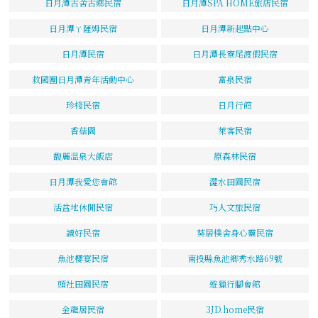
日月潭古舍古鄉民宿
日月潭SPA HOME旅店民宿
日月潭ㄚ薩姆民宿
日月潭新起點中心
日月潭民宿
日月潭長寮尾渡假民宿
救國團日月潭青年活動中心
富泉民宿
珍棧民宿
日月行館
香菇園
萊客民宿
馥麗溫泉大飯店
原森林民宿
日月潭我愛您會館
澀水田園民宿
活盆地休閒民宿
巧人文旅民宿
讀好民宿
葵居樸舍身心靈民宿
魚池櫻宴民宿
南投縣魚池鄉秀水路69號
頭社田園民宿
遊獵行腳會館
金龍居民宿
3JD.home民宿