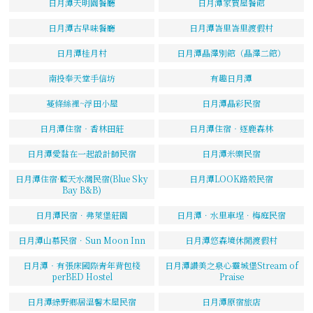
日月潭天明園餐廳
日月潭家賀屋餐館
日月潭古早味餐廳
日月潭峇里峇里渡假村
日月潭桂月村
日月潭晶澤別館（晶澤二館）
南投奉天堂手信坊
有趣日月潭
蔓條絲裡~浮田小屋
日月潭晶彩民宿
日月潭住宿‧香林田莊
日月潭住宿‧逐鹿森林
日月潭愛黏在一起設計師民宿
日月潭米樂民宿
日月潭住宿·藍天水灣民宿(Blue Sky
日月潭LOOK路殼民宿
Bay B&B)
日月潭民宿．弗萊堡莊園
日月潭．水里車埕．梅庭民宿
日月潭山慕民宿．Sun Moon Inn
日月潭悠森境休閒渡假村
日月潭‧有張床國際青年背包棧
日月潭讚美之泉心靈城堡Stream of
perBED Hostel
Praise
日月潭綠野鄉居溫馨木屋民宿
日月潭原宿旅店