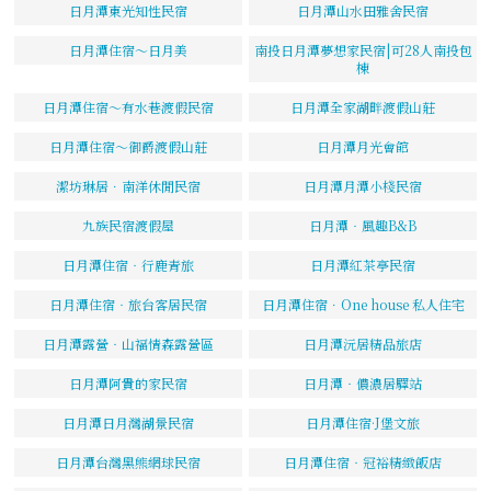
日月潭東光知性民宿
日月潭山水田雅舍民宿
日月潭住宿～日月美
南投日月潭夢想家民宿|可28人南投包
棟
日月潭住宿～有水巷渡假民宿
日月潭全家湖畔渡假山莊
日月潭住宿～御爵渡假山莊
日月潭月光會館
潔坊琳居．南洋休閒民宿
日月潭月潭小棧民宿
九族民宿渡假屋
日月潭‧風趣B&B
日月潭住宿‧行鹿青旅
日月潭紅茶亭民宿
日月潭住宿‧旅台客居民宿
日月潭住宿．One house 私人住宅
日月潭露營‧山福情森露營區
日月潭沅居精品旅店
日月潭阿貴的家民宿
日月潭‧儂濃居驛站
日月潭日月灣湖景民宿
日月潭住宿·J堡文旅
日月潭台灣黑熊網球民宿
日月潭住宿‧冠裕精緻飯店