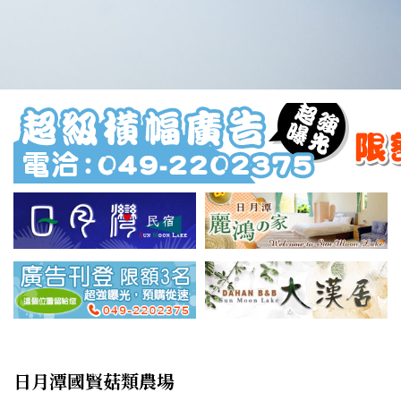
日月潭國賢菇類農場