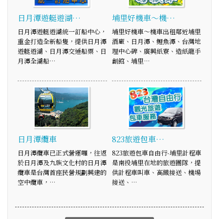
日月潭遊艇遊湖…
埔里好機車～機…
日月潭遊艇遊湖統一訂船中心，
埔里好機車～機車出租鄰近埔里
重金打造全新船隻，提供日月潭
酒廠、日月潭、鯉魚潭、台灣地
遊艇遊湖、日月潭交通船票、日
理中心碑、廣興紙寮、造紙龍手
月潭全湖船…
創館、埔里…
日月潭纜車
823旅遊包車…
日月潭纜車已正式營運囉，往返
823旅遊包車自由行-埔里計程車
於日月潭及九族文化村的日月潭
是南投埔里在地的旅遊團隊，提
纜車是台灣首座民營規劃興建的
供計程車叫車、高鐵接送、機場
空中纜車，…
接送、…