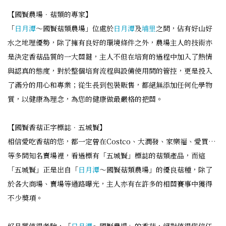
【國賢農場．菇類的專家】
「
日月潭
～國賢菇類農場」位處於
日月潭
及
埔里
之間，佔有好山好
水之地理優勢，除了擁有良好的環境條件之外，農場主人的技術亦
是決定香菇品質的一大關鍵，主人不但在培育的過程中加入了熱情
與認真的態度，對於整個培育流程與設備使用間的管控，更是投入
了滿分的用心和專業；從生長到包裝販售，都絕無添加任何化學物
質，以健康為理念，為您的健康做最嚴格的把關。
【國賢香菇正字標誌．五城賢】
相信愛吃香菇的您，都一定曾在Costco、大潤發、家樂福、愛買…
等多間知名賣場裡，看過標有「五城賢」標誌的菇類產品，而這
「五城賢」正是出自「
日月潭
～國賢菇類農場」的優良菇種，除了
於各大商場、賣場等通路曝光，主人亦有在許多的相關賽事中獲得
不少獎項。