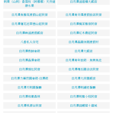
刺果（山刺）番荔枝（阿娜娜）天然健
日月潭涵碧樓大飯店
康水果
日月潭魚雅筑渡假山莊民宿
日月潭青井澤渡假旅店民宿
日月潭蓮花池翠巒山莊民宿
日月潭楓茗雅宿民宿
日月潭映涵渡假飯店
日月潭紅木農莊民宿
八番私人住宅
日月潭晶園休閒渡假村
日月潭教師會館
日月潭大飯店
日月潭晶澤會館
日月潭青年旅館‧魚樂魚池
日月潭頭社民宿
日月潭槐石園合法民宿
日月潭力麗哲園會館-日潭館
日月潭大淶閣飯店
日月潭天明園餐廳
日月潭明湖老餐廳
日月潭和菓森林
日月潭明雅小棧民宿
日月潭桃源谷民宿
日月潭田螺屋土雞城