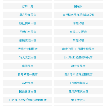
意境山房
蘭花居
星月澄嵐民宿
南投縣魚池鄉秀水路69號
頭社田園民宿
御尊民宿
長興白宮民宿
魚兒尖尖民宿
豪棧渡假民宿
萊客民宿
活盆地休閒民宿
散步的雲-日月潭生態民宿
巧人文旅民宿
IHOME 愛瘋成功民宿
盧園民宿
龍之亭民宿
日月潭富一飯店
日月潭米洛克景觀飯店
晶后民宿
日月潭春華飯店
國昌休閒民宿
日月潭龍興民宿
日月潭Stone family庭園民宿
水上渡假屋