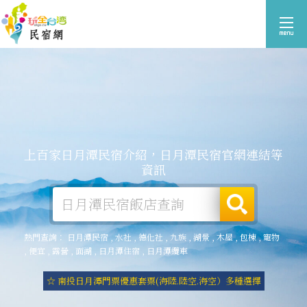
上百家日月潭民宿介紹，日月潭民宿官網連結等
資訊
熱門查詢：
日月潭民宿
,
水社
,
德化社
,
九族
,
湖景
,
木屋
,
包棟
,
寵物
,
便宜
,
露營
,
面湖
,
日月潭住宿
,
日月潭纜車
☆ 南投日月潭門票優惠套票(海陸.陸空.海空）多種選擇