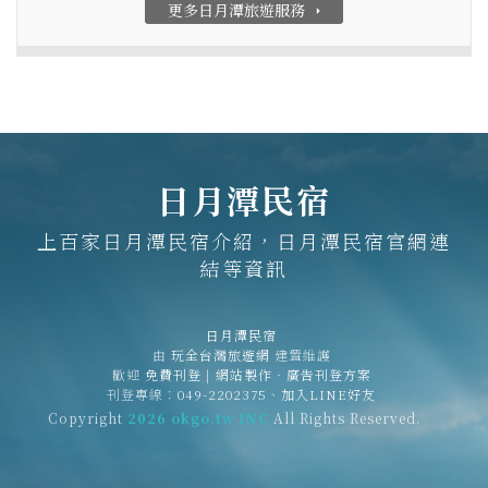
更多日月潭旅遊服務
arrow_right
日月潭民宿
上百家日月潭民宿介紹，日月潭民宿官網連
結等資訊
日月潭民宿
由
玩全台灣旅遊網
建置維護
歡迎
免費刊登
|
網站製作‧廣告刊登方案
刊登專線：
049-2202375
、
加入LINE好友
Copyright
2026 okgo.tw INC
All Rights Reserved.