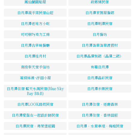
鳳仙蘭園船屋
故鄉情民宿
日月潭親手窯民宿山莊
日月潭家賀屋餐館
日月潭老地方小吃
日月潭明潭民宿
可可樹巧克力工房
日月餐坊
日月潭古早味餐廳
日月潭峇里峇里渡假村
日月潭桂月村
日月潭晶澤別館（晶澤二館）
南投奉天堂手信坊
有趣日月潭
蔓條絲裡~浮田小屋
日月潭晶彩民宿
日月潭住宿·藍天水灣民宿(Blue Sky
日月潭米樂民宿
Bay B&B)
日月潭LOOK路殼民宿
日月潭住宿‧逐鹿森林
日月潭愛黏在一起設計師民宿
日月潭住宿‧香林田莊
日月潭民宿．弗萊堡莊園
日月潭．水里車埕．梅庭民宿