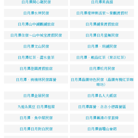
日月潭開心龍民宿
日月潭美真舘
日月潭水岸民宿
日月潭堤岸樂活家～景觀渡假村
日月潭山中湖觀湖旅店
日月潭湖景渡假旅店
日月潭住宿～山中城宝渡假民宿
日月潭日月星舞民宿
日月潭文山民宿
日月潭‧玥湖民宿
日月潭紅茶．澀水皇茶
日月潭‧靚品紅茶（育正紅茶）
日月潭澄園渡假旅店
日月潭松月民宿
日月潭．梢楠林民宿露營
日月潭晶鑽特色民宿（晶鑽有機紅茶咖
啡坊）
日月潭金居民宿
日月潭名人大飯店
九蛙&黑豆 日月潭租屋
日月潭露營‧念念小憩露營區
日月潭‧魚中屋民宿
日月潭麗鴻の家套房
日月潭日月對白民宿
日月潭貓囒山會館