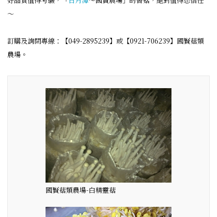
好品質值得考驗，「
日月潭
～國賢農場」的香菇，絕對值得您信任
～
訂購及詢問專線：【049-2895239】或【0921-706239】國賢菇類
農場。
國賢菇類農場-白精靈菇