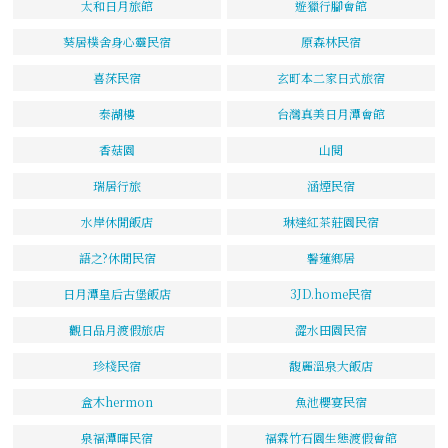
太和日月旅館
遊獵行腳會館
葵居樸舍身心靈民宿
原森林民宿
喜莯民宿
玄町本二家日式旅宿
泰湖樓
台灣真美日月潭會館
香菇園
山閱
瑞居行旅
涵煙民宿
水岸休閒飯店
琳達紅茶莊園民宿
語之?休閒民宿
馨蓮鄉居
日月潭皇后古堡飯店
3JD.home民宿
觀日品月渡假旅店
澀水田園民宿
珍棧民宿
馥麗溫泉大飯店
盒木hermon
魚池櫻宴民宿
泉福潭暉民宿
福霖竹石園生態渡假會館