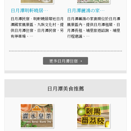
日月潭明軒曉居…
日月潭麗鴻の家…
日月潭民宿．明軒曉居鄰近日月
日月潭麗鴻の家套房位於日月潭
潭國家風景區、九族文化村，提
風景區內，提供日月潭租屋、日
供日月潭住宿、日月潭民宿，另
月潭長租、埔里旅遊諮詢、埔里
有停車場、…
行程建議、…
更多日月潭住宿
arrow_right
日月潭美食推薦