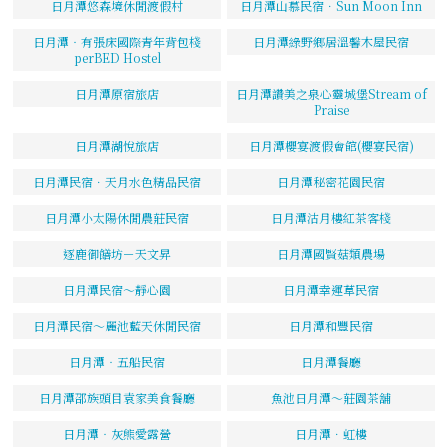
日月潭悠森境休閒渡假村
日月潭山慕民宿．Sun Moon Inn
日月潭‧有張床國際青年背包棧
日月潭綠野鄉居溫馨木屋民宿
perBED Hostel
日月潭原宿旅店
日月潭讚美之泉心靈城堡Stream of
Praise
日月潭湖悅旅店
日月潭櫻宴渡假會館(櫻宴民宿)
日月潭民宿．天月水色精品民宿
日月潭秘密花園民宿
日月潭小太陽休閒農莊民宿
日月潭沽月樓紅茶客棧
逐鹿御饍坊－天文昇
日月潭國賢菇類農場
日月潭民宿～靜心園
日月潭幸運草民宿
日月潭民宿～麗池藍天休閒民宿
日月潭和豐民宿
日月潭‧五船民宿
日月潭餐廳
日月潭邵族頭目袁家美食餐廳
魚池日月潭～莊園茶舖
日月潭‧灰熊愛露營
日月潭．虹樓