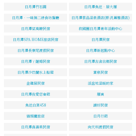
日月潭竹石園
日月潭魚池．居大雁
日月潭‧一味無二綠食坊餐廳
日月潭雲品溫泉酒店(原:汎麗雅酒店)
日月潭望高瞭民宿
救國團日月潭青年活動中心
日月潭SPA HOME旅店民宿
日月潭民宿
日月潭長寮尾渡假民宿
日月潭新起點中心
日月潭ㄚ薩姆民宿
日月潭古舍古鄉民宿
日月潭沙巴蘭水上船屋
富泉民宿
金龍居民宿
活盆地溫暖的家
日月潭我愛您會館
雁寓
魚池白宮458
讀好民宿
貓頭鷹旅店
日月行館
日月潭真善美民宿
向天圳渡假民宿