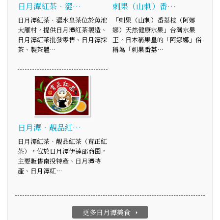
日月潭紅茶．澀…
刺果（山刺）番…
日月潭紅茶．澀水皇茶位於魚池
「刺果（山刺）番荔枝（阿娜
大雁村，提供日月潭紅茶製造、
娜）天然健康水果」台灣水果
日月潭紅茶批發零售、日月潭採
王，日本稱果皇的「阿娜娜」俗
茶、製茶體…
稱為「刺果番荔…
日月潭‧靚品紅…
日月潭紅茶‧靚品紅茶（育正紅
茶），位於日月潭伊達邵商圈，
主要販售南投特產、日月潭特
產、日月潭紅…
更多日月潭美食
arrow_right