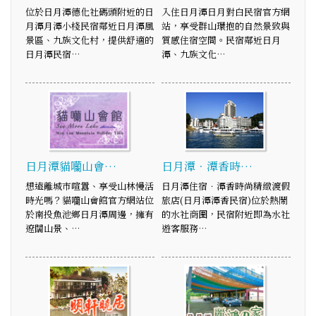
位於日月潭德化社碼頭附近的日
入住日月潭日月對白民宿官方網
月潭月潭小棧民宿鄰近日月潭風
站，享受群山環抱的自然景致與
景區、九族文化村，提供舒適的
質感住宿空間。民宿鄰近日月
日月潭民宿…
潭、九族文化…
日月潭貓囒山會…
日月潭．潭香時…
想遠離城市喧囂、享受山林慢活
日月潭住宿．潭香時尚精緻渡假
時光嗎？貓囒山會館官方網站位
旅店(日月潭潭香民宿)位於熱鬧
於南投魚池鄉日月潭周邊，擁有
的水社商圈，民宿附近即為水社
遼闊山景、…
遊客服務…