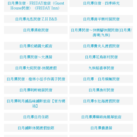
日月潭住宿‧FRIDAY旅店（Guest
日月潭住宿‧四季時光
House民宿）（FRIDAY Inn）
日月潭兆泓民宿 Z.H B&B
日月潭清平樂村居民宿
日月潭湧泉民宿
日月潭民宿～快樂腳休閒民宿(日月潭/
清境/九族)
日月潭松鶴園大飯店
日月潭貴夫人渡假民宿
日月潭民宿～大漢居
日月潭花鳥新村民宿
日月潭大統民宿-休閒渡假
九族稻香亭民宿
日月潭民宿‧橙林小徑手作親子民宿
日月潭‧日月桐舞民宿
日月潭明軒曉居民宿
日月潭漁村民宿
日月潭明月湖品味湖畔旅店【官方網
日月潭水社海渡假民宿
站】
日月潭日月住館
日月潭潭暉時尚風華旅店
日月湖畔休閒渡假旅館
日月潭儂濃居