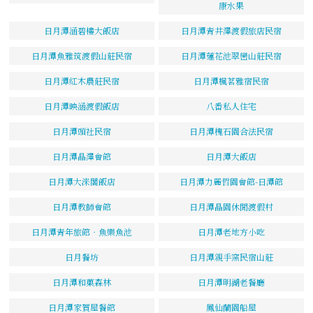
康水果
日月潭涵碧樓大飯店
日月潭青井澤渡假旅店民宿
日月潭魚雅筑渡假山莊民宿
日月潭蓮花池翠巒山莊民宿
日月潭紅木農莊民宿
日月潭楓茗雅宿民宿
日月潭映涵渡假飯店
八番私人住宅
日月潭頭社民宿
日月潭槐石園合法民宿
日月潭晶澤會館
日月潭大飯店
日月潭大淶閣飯店
日月潭力麗哲園會館-日潭館
日月潭教師會館
日月潭晶園休閒渡假村
日月潭青年旅館‧魚樂魚池
日月潭老地方小吃
日月餐坊
日月潭親手窯民宿山莊
日月潭和菓森林
日月潭明湖老餐廳
日月潭家賀屋餐館
鳳仙蘭園船屋