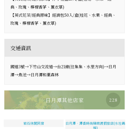
典、玫瑰、檸檬香茅、薰衣草)
【英式花茶/經典原味】經濟包50入/盒(桂花、水果、經典、
玫瑰、檸檬香茅、薰衣草)
交通資訊
國道3號→下竹山交流道→台21線(往集集、水里方向)→日月
潭→魚池→日月潭和菓森林
日月潭其他店家
228
岩石休閒民宿
日月潭．潭香時尚精緻渡假旅店(水社碼
頭)