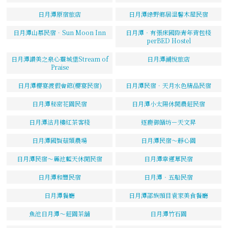
日月潭原宿旅店
日月潭綠野鄉居溫馨木屋民宿
日月潭山慕民宿．Sun Moon Inn
日月潭‧有張床國際青年背包棧
perBED Hostel
日月潭讚美之泉心靈城堡Stream of
日月潭湖悅旅店
Praise
日月潭櫻宴渡假會館(櫻宴民宿)
日月潭民宿．天月水色精品民宿
日月潭秘密花園民宿
日月潭小太陽休閒農莊民宿
日月潭沽月樓紅茶客棧
逐鹿御饍坊－天文昇
日月潭國賢菇類農場
日月潭民宿～靜心園
日月潭民宿～麗池藍天休閒民宿
日月潭幸運草民宿
日月潭和豐民宿
日月潭‧五船民宿
日月潭餐廳
日月潭邵族頭目袁家美食餐廳
魚池日月潭～莊園茶舖
日月潭竹石園