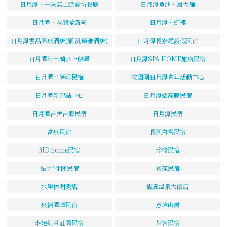
日月潭‧一味無二綠食坊餐廳
日月潭魚池．居大雁
日月潭‧灰熊愛露營
日月潭．虹樓
日月潭雲品溫泉酒店(原:汎麗雅酒店)
日月潭長寮尾渡假民宿
日月潭沙巴蘭水上船屋
日月潭SPA HOME旅店民宿
日月潭ㄚ薩姆民宿
救國團日月潭青年活動中心
日月潭新起點中心
日月潭望高瞭民宿
日月潭古舍古鄉民宿
日月潭民宿
富泉民宿
長興白宮民宿
3JD.home民宿
珍棧民宿
語之?休閒民宿
喜莯民宿
水岸休閒飯店
馥麗溫泉大飯店
泉福潭暉民宿
意境山房
琳達紅茶莊園民宿
萊客民宿