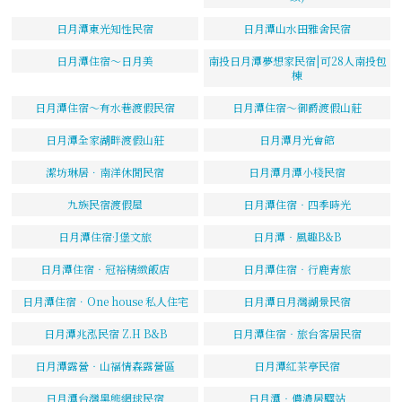
日月潭東光知性民宿
日月潭山水田雅舍民宿
日月潭住宿～日月美
南投日月潭夢想家民宿|可28人南投包
棟
日月潭住宿～有水巷渡假民宿
日月潭住宿～御爵渡假山莊
日月潭全家湖畔渡假山莊
日月潭月光會館
潔坊琳居．南洋休閒民宿
日月潭月潭小棧民宿
九族民宿渡假屋
日月潭住宿‧四季時光
日月潭住宿·J堡文旅
日月潭‧風趣B&B
日月潭住宿‧冠裕精緻飯店
日月潭住宿‧行鹿青旅
日月潭住宿．One house 私人住宅
日月潭日月灣湖景民宿
日月潭兆泓民宿 Z.H B&B
日月潭住宿‧旅台客居民宿
日月潭露營‧山福情森露營區
日月潭紅茶亭民宿
日月潭台灣黑熊網球民宿
日月潭‧儂濃居驛站