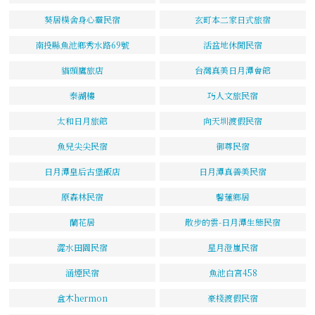
葵居樸舍身心靈民宿
玄町本二家日式旅宿
南投縣魚池鄉秀水路69號
活盆地休閒民宿
貓頭鷹旅店
台灣真美日月潭會館
泰湖樓
巧人文旅民宿
太和日月旅館
向天圳渡假民宿
魚兒尖尖民宿
御尊民宿
日月潭皇后古堡飯店
日月潭真善美民宿
原森林民宿
馨蓮鄉居
蘭花居
散步的雲-日月潭生態民宿
澀水田園民宿
星月澄嵐民宿
涵煙民宿
魚池白宮458
盒木hermon
豪棧渡假民宿