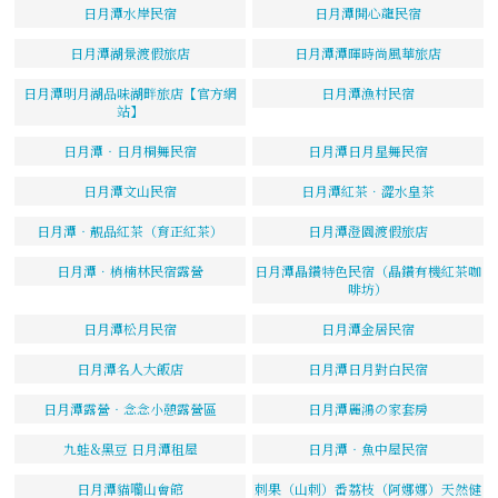
日月潭水岸民宿
日月潭開心龍民宿
日月潭湖景渡假旅店
日月潭潭暉時尚風華旅店
日月潭明月湖品味湖畔旅店【官方網
日月潭漁村民宿
站】
日月潭‧日月桐舞民宿
日月潭日月星舞民宿
日月潭文山民宿
日月潭紅茶．澀水皇茶
日月潭‧靚品紅茶（育正紅茶）
日月潭澄園渡假旅店
日月潭．梢楠林民宿露營
日月潭晶鑽特色民宿（晶鑽有機紅茶咖
啡坊）
日月潭松月民宿
日月潭金居民宿
日月潭名人大飯店
日月潭日月對白民宿
日月潭露營‧念念小憩露營區
日月潭麗鴻の家套房
九蛙&黑豆 日月潭租屋
日月潭‧魚中屋民宿
日月潭貓囒山會館
刺果（山刺）番荔枝（阿娜娜）天然健