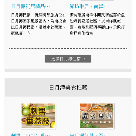
日月潭沅居精品…
潔坊琳居．南洋…
日月潭民宿‧沅居精品旅店位在
潔坊琳居南洋休閒民宿座落於魚
日月潭國家風景區內，為南投合
池鄉長寮尾社區，以南洋風庭
法日月潭民宿，鄰近水社碼頭、
園、寬敞別墅與寧靜山村景致打
龍鳳宮、向…
造舒適住宿空…
更多日月潭住宿
arrow_right
日月潭美食推薦
刺果（山刺）番…
日月潭紅茶．澀…