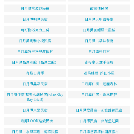
日月潭桃源谷民宿
故鄉情民宿
日月潭明潭民宿
日月潭天明園餐廳
可可樹巧克力工房
日月潭田螺屋土雞城
日月潭明雅小棧民宿
日月潭古早味餐廳
日月潭峇里峇里渡假村
日月潭桂月村
日月潭晶澤別館（晶澤二館）
南投奉天堂手信坊
有趣日月潭
蔓條絲裡~浮田小屋
日月潭晶彩民宿
日月潭住宿‧逐鹿森林
日月潭住宿·藍天水灣民宿(Blue Sky
日月潭住宿‧香林田莊
Bay B&B)
日月潭米樂民宿
日月潭愛黏在一起設計師民宿
日月潭LOOK路殼民宿
日月潭民宿．弗萊堡莊園
日月潭．水里車埕．梅庭民宿
日月潭悠森境休閒渡假村