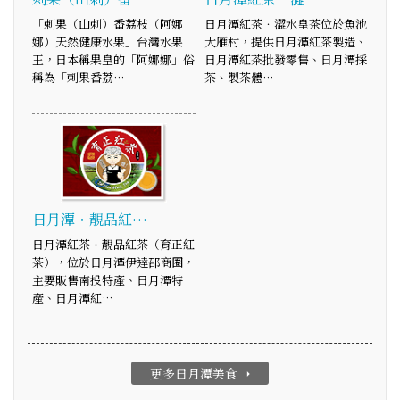
「刺果（山刺）番荔枝（阿娜
日月潭紅茶．澀水皇茶位於魚池
娜）天然健康水果」台灣水果
大雁村，提供日月潭紅茶製造、
王，日本稱果皇的「阿娜娜」俗
日月潭紅茶批發零售、日月潭採
稱為「刺果番荔…
茶、製茶體…
日月潭‧靚品紅…
日月潭紅茶‧靚品紅茶（育正紅
茶），位於日月潭伊達邵商圈，
主要販售南投特產、日月潭特
產、日月潭紅…
更多日月潭美食
arrow_right