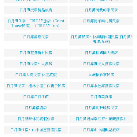
日月潭沅居精品旅店
日月潭阿貴的家民宿
日月潭住宿‧FRIDAY旅店（Guest
日月潭清平樂村居民宿
House民宿）（FRIDAY Inn）
日月潭湧泉民宿
日月潭民宿～快樂腳休閒民宿(日月潭/
清境/九族)
日月潭花鳥新村民宿
日月潭松鶴園大飯店
日月潭民宿～大漢居
日月潭貴夫人渡假民宿
日月潭大統民宿-休閒渡假
九族稻香亭民宿
日月潭民宿‧橙林小徑手作親子民宿
日月潭水社海渡假民宿
日月潭日月住館
日月潭美真舘
日月潭儂濃居
日月潭明軒曉居民宿
日月湖畔休閒渡假旅館
日月潭堤岸樂活家～景觀渡假村
日月潭住宿～山中城宝渡假民宿
日月潭山中湖觀湖旅店