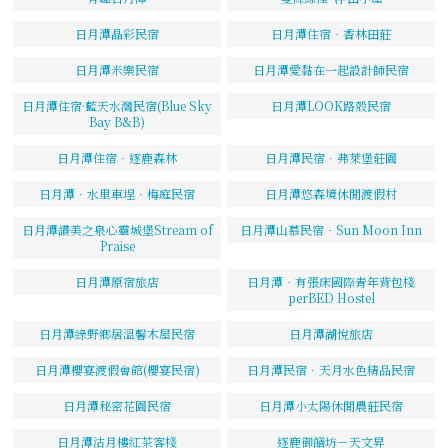
日月潭晶彩民宿
日月潭住宿‧香林田莊
日月潭米樂民宿
日月潭愛黏在一起設計師民宿
日月潭住宿·藍天水灣民宿(Blue Sky
日月潭LOOK路殼民宿
Bay B&B)
日月潭住宿‧逐鹿森林
日月潭民宿．弗萊堡莊園
日月潭．水里車埕．梅庭民宿
日月潭悠森境休閒渡假村
日月潭讚美之泉心靈城堡Stream of
日月潭山慕民宿．Sun Moon Inn
Praise
日月潭原宿旅店
日月潭‧有張床國際青年背包棧
perBED Hostel
日月潭綠野鄉居溫馨木屋民宿
日月潭湖悅旅店
日月潭櫻宴渡假會館(櫻宴民宿)
日月潭民宿．天月水色精品民宿
日月潭秘密花園民宿
日月潭小太陽休閒農莊民宿
日月潭沽月樓紅茶客棧
逐鹿御饍坊－天文昇