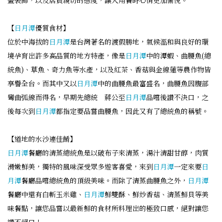
畫裝飾，以及店員親切的態度，讓人用餐時心情更加愉悅。
【
日月潭
優質食材】
位於中海拔的
日月潭
是台灣著名的渡假勝地，氣候溫和與良好的環
境孕育出許多高品質的地方特產，像是
日月潭
中的潭蝦、曲腰魚(總
統魚)、草魚、奇力魚等水產，以及紅茶、香菇與金線蓮等農作物皆
享譽全台。而其中又以
日月潭
中的曲腰魚最富盛名，曲腰魚因腹部
彎曲弧線而得名，早期先總統 蔣公至
日月潭
品嚐後讚不決口，之
後每次到
日月潭
都指定要品嘗曲腰魚，因此又有了總統魚的稱號。
【道地的水沙連佳餚】
日月潭
餐廳的清蒸總統魚是以破布子來清蒸，湯汁清甜甘醇，肉質
滑嫩鮮美，獨特的風味深受眾多遊客喜愛，來到
日月潭
一定來要
日
月潭
餐廳品嚐總統魚的頂級美味。而除了清蒸曲腰魚之外，
日月潭
餐廳中還有白斬玉米雞、
日月潭
鮮雙酥、鮮炒香菇、清蒸鮮貝等美
味餐點，讓您品嘗以最新鮮的食材所料理出的極致口感，絕對讓您