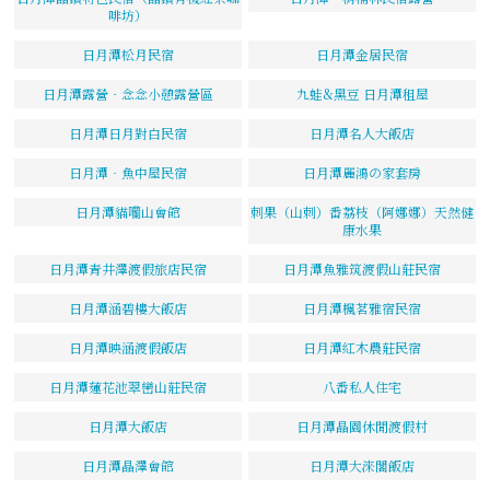
啡坊）
日月潭松月民宿
日月潭金居民宿
日月潭露營‧念念小憩露營區
九蛙&黑豆 日月潭租屋
日月潭日月對白民宿
日月潭名人大飯店
日月潭‧魚中屋民宿
日月潭麗鴻の家套房
日月潭貓囒山會館
刺果（山刺）番荔枝（阿娜娜）天然健
康水果
日月潭青井澤渡假旅店民宿
日月潭魚雅筑渡假山莊民宿
日月潭涵碧樓大飯店
日月潭楓茗雅宿民宿
日月潭映涵渡假飯店
日月潭紅木農莊民宿
日月潭蓮花池翠巒山莊民宿
八番私人住宅
日月潭大飯店
日月潭晶園休閒渡假村
日月潭晶澤會館
日月潭大淶閣飯店