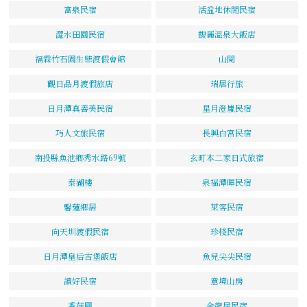
富泉民宿
活盆地休閒民宿
澀水田園民宿
馥麗溫泉大飯店
福霖竹石園生態渡假會館
山閱
觀日品月渡假旅店
瑞居行旅
日月潭真善美民宿
星月澄嵐民宿
巧人文旅民宿
長興白宮民宿
南投縣魚池鄉秀水路69號
玄町本二家日式旅宿
泰湖樓
泉福潭暉民宿
馨蓮鄉居
萊客民宿
向天圳渡假民宿
珍棧民宿
日月潭皇后古堡飯店
魚兒尖尖民宿
讀好民宿
意境山房
香菇園
金龍居民宿