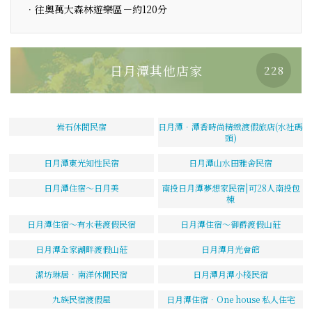
．往奧萬大森林遊樂區－約120分
日月潭其他店家
228
岩石休閒民宿
日月潭．潭香時尚精緻渡假旅店(水社碼
頭)
日月潭東光知性民宿
日月潭山水田雅舍民宿
日月潭住宿～日月美
南投日月潭夢想家民宿|可28人南投包
棟
日月潭住宿～有水巷渡假民宿
日月潭住宿～御爵渡假山莊
日月潭全家湖畔渡假山莊
日月潭月光會館
潔坊琳居．南洋休閒民宿
日月潭月潭小棧民宿
九族民宿渡假屋
日月潭住宿．One house 私人住宅