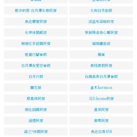
散步的雲-日月潭生態民宿
太和日月旅館
魚池櫻宴民宿
活盆地溫暖的家
水岸休閒飯店
葵居樸舍身心靈民宿
琳達紅茶莊園民宿
貓頭鷹旅店
遊獵行腳會館
雁寓
日月潭我愛您會館
豪棧渡假民宿
日月行館
台灣真美日月潭會館
蘭花居
盒木hermon
原森林民宿
3JD.home民宿
頭社田園民宿
喜莯民宿
涵煙民宿
御尊民宿
語之?休閒民宿
魚池白宮458