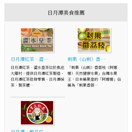
日月潭美食推薦
日月潭紅茶．澀…
刺果（山刺）番…
日月潭紅茶．澀水皇茶位於魚池
「刺果（山刺）番荔枝（阿娜
大雁村，提供日月潭紅茶製造、
娜）天然健康水果」台灣水果
日月潭紅茶批發零售、日月潭採
王，日本稱果皇的「阿娜娜」俗
茶、製茶體…
稱為「刺果番荔…
日月潭‧靚品紅…