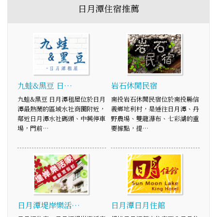
日月潭住宿推薦
九蛙&黑豆 日…
岩石休閒民宿
九蛙&黑豆 日月潭租屋位於日月
南投岩石休閒民宿位於南投縣信
潭最熱鬧的區域水社商圈附近，
義鄉地利村，是通往日月潭、丹
鄰近日月潭水社碼頭、中興停車
野農場、雙龍瀑布、七彩湖的重
場，門前…
要據點，提…
日月潭堤岸樂活…
日月潭日月住館