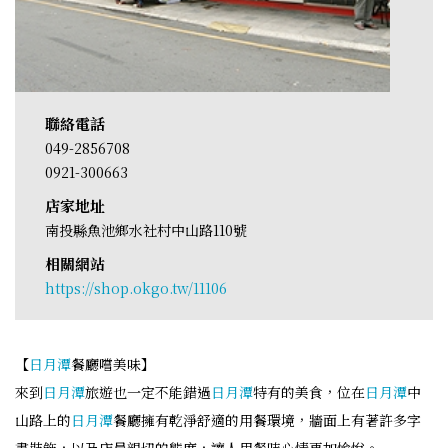
聯絡電話
049-2856708
0921-300663
店家地址
南投縣魚池鄉水社村中山路110號
相關網站
https://shop.okgo.tw/11106
【
日月潭
餐廳嚐美味】
來到
日月潭
旅遊也一定不能錯過
日月潭
特有的美食，位在
日月潭
中
山路上的
日月潭
餐廳擁有乾淨舒適的用餐環境，牆面上有著許多字