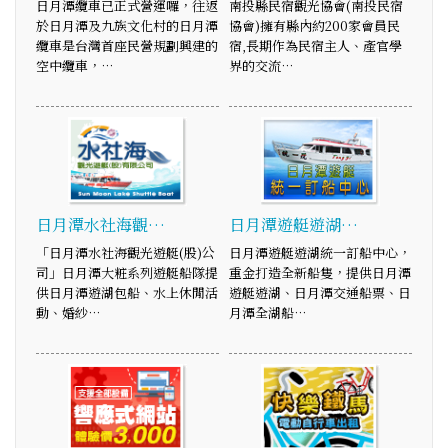
日月潭纜車已正式營運囉，往返
南投縣民宿觀光協會(南投民宿
於日月潭及九族文化村的日月潭
協會)擁有縣內約200家會員民
纜車是台灣首座民營規劃興建的
宿,長期作為民宿主人、產官學
空中纜車，…
界的交流…
日月潭水社海觀…
日月潭遊艇遊湖…
「日月潭水社海觀光遊艇(股)公
日月潭遊艇遊湖統一訂船中心，
司」日月潭大粧系列遊艇船隊提
重金打造全新船隻，提供日月潭
供日月潭遊湖包船、水上休閒活
遊艇遊湖、日月潭交通船票、日
動、婚紗…
月潭全湖船…