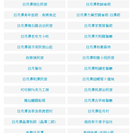
日月潭頭社民宿
日月潭教師會館
日月潭青年旅館‧魚樂魚池
日月潭力麗哲園會館-日潭館
日月潭槐石園合法民宿
日月潭家賀屋餐館
日月潭老地方小吃
日月潭天明園餐廳
日月潭親手窯民宿山莊
日月潭和菓森林
故鄉情民宿
日月潭明雅小棧民宿
日月餐坊
日月潭明湖老餐廳
日月潭明潭民宿
日月潭田螺屋土雞城
可可樹巧克力工房
日月潭桃源谷民宿
鳳仙蘭園船屋
日月潭古早味餐廳
日月潭峇里峇里渡假村
日月潭桂月村
日月潭晶澤別館（晶澤二館）
南投奉天堂手信坊
有趣日月潭
蔓條絲裡~浮田小屋