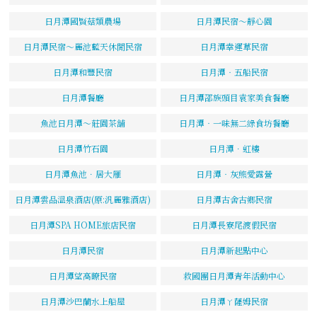
日月潭國賢菇類農場
日月潭民宿～靜心園
日月潭民宿～麗池藍天休閒民宿
日月潭幸運草民宿
日月潭和豐民宿
日月潭‧五船民宿
日月潭餐廳
日月潭邵族頭目袁家美食餐廳
魚池日月潭～莊園茶舖
日月潭‧一味無二綠食坊餐廳
日月潭竹石園
日月潭．虹樓
日月潭魚池．居大雁
日月潭‧灰熊愛露營
日月潭雲品溫泉酒店(原:汎麗雅酒店)
日月潭古舍古鄉民宿
日月潭SPA HOME旅店民宿
日月潭長寮尾渡假民宿
日月潭民宿
日月潭新起點中心
日月潭望高瞭民宿
救國團日月潭青年活動中心
日月潭沙巴蘭水上船屋
日月潭ㄚ薩姆民宿