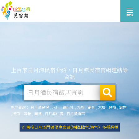
上百家日月潭民宿介紹，日月潭民宿官網連結等
資訊
熱門查詢：
日月潭民宿
,
水社
,
德化社
,
九族
,
湖景
,
木屋
,
包棟
,
寵物
,
便宜
,
露營
,
面湖
,
日月潭住宿
,
日月潭纜車
☆ 南投日月潭門票優惠套票(海陸.陸空.海空）多種選擇