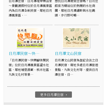
日月潭住宿‧日月潭堤岸樂活家
想找日月潭便宜住宿嗎？日月住
～景觀渡假村位於日月潭風景區
館官方網站位於熱鬧的水社商
內為日月潭全新民宿，鄰近日月
圈，鄰近日月潭湖畔與水社碼
潭風景區、…
頭，步行即可暢…
日月潭民宿～快…
日月潭文山民宿
「日月潭民宿～快樂腳休閒民
日月潭文山民宿為登記合法之日
宿」位於日月潭風景區澀水社
月潭民宿，鄰近多處日月潭旅遊
區，鄰近埔里酒廠、桃米社區、
景點，九族文化村等，提供日月
九族文化村等景…
潭住宿、日…
更多日月潭住宿
arrow_right