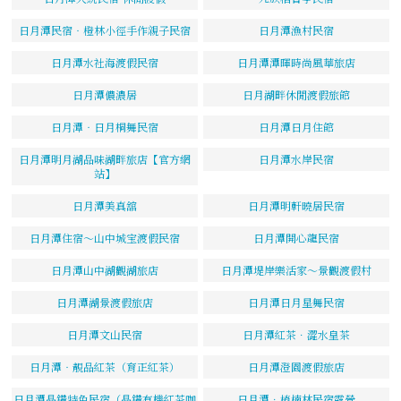
日月潭民宿‧橙林小徑手作親子民宿
日月潭漁村民宿
日月潭水社海渡假民宿
日月潭潭暉時尚風華旅店
日月潭儂濃居
日月湖畔休閒渡假旅館
日月潭‧日月桐舞民宿
日月潭日月住館
日月潭明月湖品味湖畔旅店【官方網
日月潭水岸民宿
站】
日月潭美真舘
日月潭明軒曉居民宿
日月潭住宿～山中城宝渡假民宿
日月潭開心龍民宿
日月潭山中湖觀湖旅店
日月潭堤岸樂活家～景觀渡假村
日月潭湖景渡假旅店
日月潭日月星舞民宿
日月潭文山民宿
日月潭紅茶．澀水皇茶
日月潭‧靚品紅茶（育正紅茶）
日月潭澄園渡假旅店
日月潭晶鑽特色民宿（晶鑽有機紅茶咖
日月潭．梢楠林民宿露營