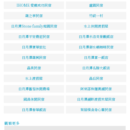
IHOME 愛瘋成功民宿
盧園民宿
龍之亭民宿
竹碳一村
日月潭Stone family庭園民宿
水上休閒渡假屋
日月潭平安農莊民宿
日月潭米洛克景觀飯店
日月潭寶華旅社
日月潭御水嶼咖啡民宿
日月潭龍興民宿
日月潭富一飯店
晶美民宿
日月潭名勝大飯店
水上渡假屋
晶后民宿
日月潭蕃茄休閒農場
阿榮邵族麵賞湖民宿
國昌休閒民宿
日月潭湖畔渡假木屋民宿
日月潭春華飯店
葵居樸舍身心靈民宿
觀看更多