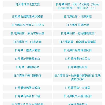
日月潭住宿·J堡文旅
日月潭住宿‧FRIDAY旅店（Guest
House民宿）（FRIDAY Inn）
日月潭台灣黑熊網球民宿
日月潭住宿‧行鹿青旅
日月潭兆泓民宿 Z.H B&B
日月潭紅茶亭民宿
日月潭住宿‧旅台客居民宿
日月潭住宿‧冠裕精緻飯店
日月潭住宿‧四季時光
日月潭露營‧山福情森露營區
日月潭‧儂濃居驛站
日月潭日月灣湖景民宿
日月潭沅居精品旅店
日月潭阿貴的家民宿
日月潭‧風趣B&B
日月潭湧泉民宿
日月潭清平樂村居民宿
日月潭民宿～快樂腳休閒民宿(日月潭/
清境/九族)
日月潭松鶴園大飯店
日月潭民宿～大漢居
日月潭花鳥新村民宿
日月潭貴夫人渡假民宿
日月潭大統民宿-休閒渡假
九族稻香亭民宿