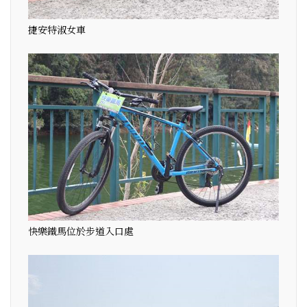
捷安特淑女車
快樂鐵馬位於步道入口處