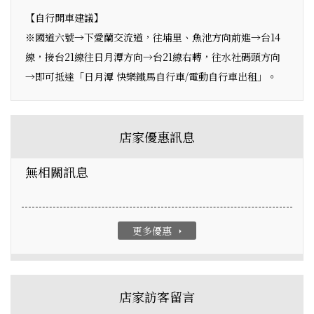
【自行開車建議】
※國道六號→下愛蘭交流道，往埔里、魚池方向前進→台14
線，接台21線往日月潭方向→台21線右轉，往水社碼頭方向
→即可抵達「日月潭 快樂鐵馬自行車/電動自行車出租」。
店家優惠訊息
無相關訊息
更多優惠
arrow_right
店家訪客留言