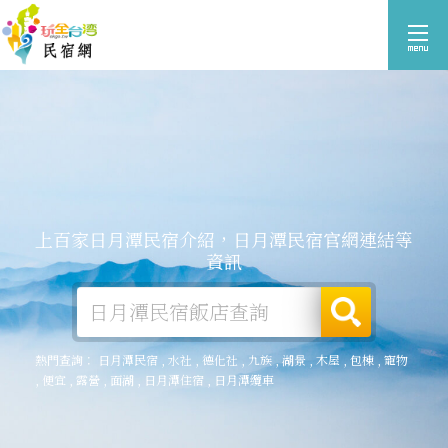
上百家日月潭民宿介紹，日月潭民宿官網連結等
資訊
熱門查詢：
日月潭民宿
,
水社
,
德化社
,
九族
,
湖景
,
木屋
,
包棟
,
寵物
,
便宜
,
露營
,
面湖
,
日月潭住宿
,
日月潭纜車