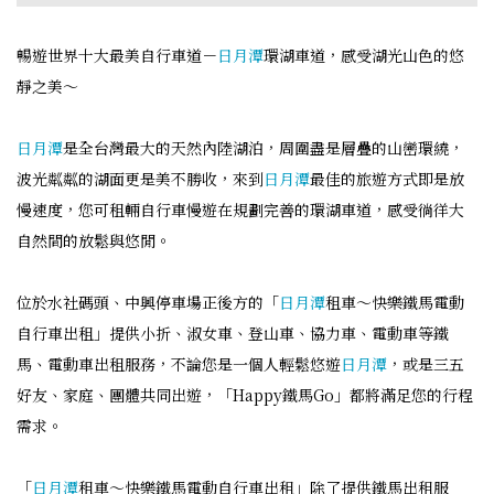
暢遊世界十大最美自行車道－
日月潭
環湖車道，感受湖光山色的悠
靜之美～
日月潭
是全台灣最大的天然內陸湖泊，周圍盡是層疊的山巒環繞，
波光粼粼的湖面更是美不勝收，來到
日月潭
最佳的旅遊方式即是放
慢速度，您可租輛自行車慢遊在規劃完善的環湖車道，感受徜徉大
自然間的放鬆與悠閒。
位於水社碼頭、中興停車場正後方的「
日月潭
租車～快樂鐵馬電動
自行車出租」提供小折、淑女車、登山車、協力車、電動車等鐵
馬、電動車出租服務，不論您是一個人輕鬆悠遊
日月潭
，或是三五
好友、家庭、團體共同出遊，「Happy鐵馬Go」都將滿足您的行程
需求。
「
日月潭
租車～快樂鐵馬電動自行車出租」除了提供鐵馬出租服